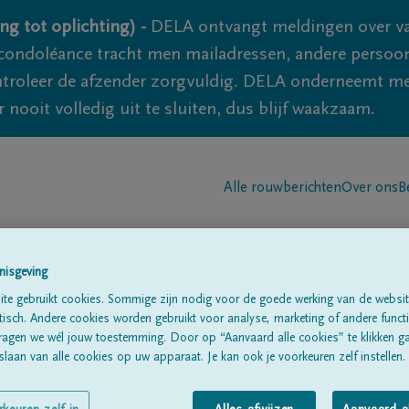
ng tot oplichting) -
DELA ontvangt meldingen over va
ondoléance tracht men mailadressen, andere persoon
controleer de afzender zorgvuldig. DELA onderneemt m
 nooit volledig uit te sluiten, dus blijf waakzaam.
Alle rouwberichten
Over ons
B
nisgeving
te gebruikt cookies. Sommige zijn nodig voor de goede werking van de websit
sch. Andere cookies worden gebruikt voor analyse, marketing of andere functio
ragen we wél jouw toestemming. Door op “Aanvaard alle cookies” te klikken g
tman
laan van alle cookies op uw apparaat. Je kan ook je voorkeuren zelf instellen.