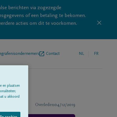
lse berichten via zogezegde
sgegevens of een betaling te bekomen.
eerdere acties om dit te voorkomen.
egrafenisondernemers
Contact
NL
FR
e en plaatsen
naliteiten;
aat u akkoord
Overleden
04/12/2019