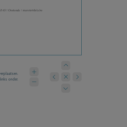
verplaatsen.
links onder.