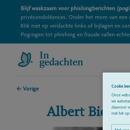
Blijf waakzaam voor phishingberichten (pogi
privécondoléances. Onder het mom van een c
Klik niet op verdachte links of bijlagen en 
Pogingen tot phishing en fraude vallen echter
Cookie ken
← Vorige
Onze websi
we automati
daarvoor v
Albert
Biens
met het ops