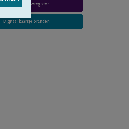
lle cookies
Rouwregister
Digitaal kaarsje branden