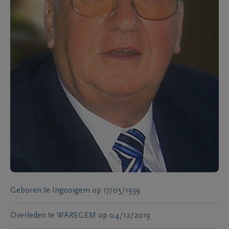
Geboren te
Ingooigem
op
17/05/1939
Overleden te
WAREGEM
op
04/12/2019