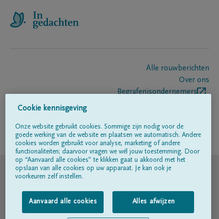
Alle rouwberichten
Over ons
Begrafenisondernemers
Contact
Cookie kennisgeving
Onze website gebruikt cookies. Sommige zijn nodig voor de
goede werking van de website en plaatsen we automatisch. Andere
Volg ons op
cookies worden gebruikt voor analyse, marketing of andere
functionaliteiten; daarvoor vragen we wél jouw toestemming. Door
op “Aanvaard alle cookies” te klikken gaat u akkoord met het
© DELA
opslaan van alle cookies op uw apparaat. Je kan ook je
voorkeuren zelf instellen.
Gebruiksvoorwaarden
Aanvaard alle cookies
Alles afwijzen
Privacyverklaring