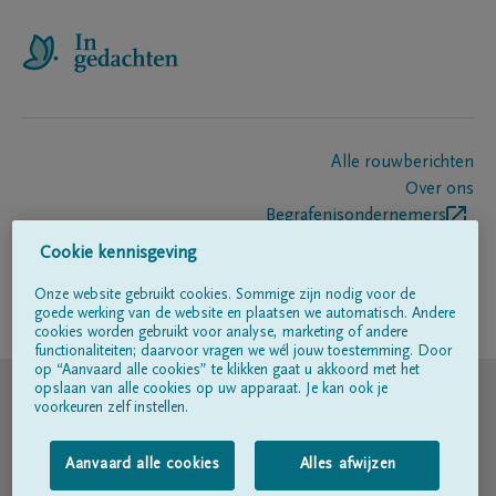
Alle rouwberichten
Over ons
Begrafenisondernemers
Contact
Cookie kennisgeving
Onze website gebruikt cookies. Sommige zijn nodig voor de
goede werking van de website en plaatsen we automatisch. Andere
Volg ons op
cookies worden gebruikt voor analyse, marketing of andere
functionaliteiten; daarvoor vragen we wél jouw toestemming. Door
op “Aanvaard alle cookies” te klikken gaat u akkoord met het
© DELA
opslaan van alle cookies op uw apparaat. Je kan ook je
voorkeuren zelf instellen.
Gebruiksvoorwaarden
Aanvaard alle cookies
Alles afwijzen
Privacyverklaring