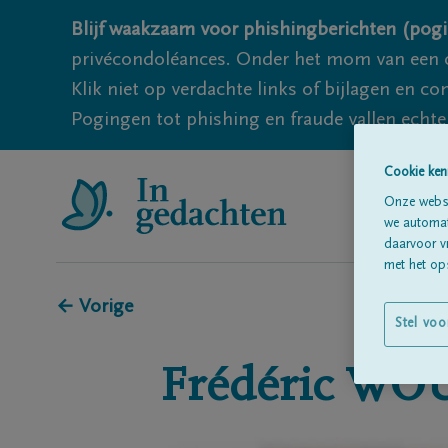
Blijf waakzaam voor phishingberichten (pogi
privécondoléances. Onder het mom van een c
Klik niet op verdachte links of bijlagen en 
Pogingen tot phishing en fraude vallen echter
Cookie ken
Onze websi
we automati
daarvoor v
met het ops
← Vorige
Stel voo
Frédéric
WOU