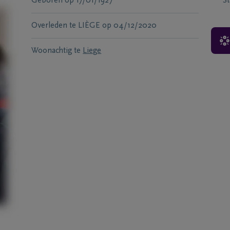
Geboren
op
17/01/1927
S
Overleden te
LIÈGE
op
04/12/2020
Woonachtig te
Liege