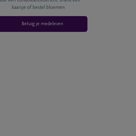
tuur een condoléancebericht, brand een
kaarsje of bestel bloemen
Betuig je medeleven