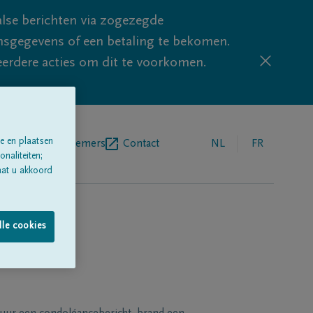
lse berichten via zogezegde
sgegevens of een betaling te bekomen.
eerdere acties om dit te voorkomen.
e en plaatsen
egrafenisondernemers
Contact
NL
FR
naliteiten;
aat u akkoord
lle cookies