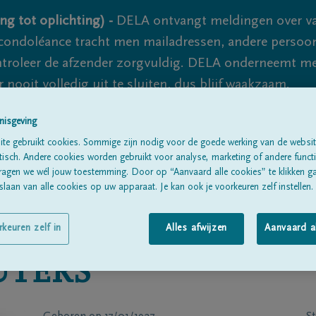
ng tot oplichting) -
DELA ontvangt meldingen over va
ondoléance tracht men mailadressen, andere persoon
controleer de afzender zorgvuldig. DELA onderneemt m
 nooit volledig uit te sluiten, dus blijf waakzaam.
nisgeving
te gebruikt cookies. Sommige zijn nodig voor de goede werking van de websit
Alle rouwberichten
Over ons
B
sch. Andere cookies worden gebruikt voor analyse, marketing of andere functio
ragen we wél jouw toestemming. Door op “Aanvaard alle cookies” te klikken g
laan van alle cookies op uw apparaat. Je kan ook je voorkeuren zelf instellen.
rkeuren zelf in
Alles afwijzen
Aanvaard a
TERS