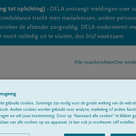
ng tot oplichting) -
DELA ontvangt meldingen over va
ondoléance tracht men mailadressen, andere persoon
controleer de afzender zorgvuldig. DELA onderneemt m
 nooit volledig uit te sluiten, dus blijf waakzaam.
Alle rouwberichten
Over ons
B
nisgeving
te gebruikt cookies. Sommige zijn nodig voor de goede werking van de websit
sch. Andere cookies worden gebruikt voor analyse, marketing of andere functio
h
ragen we wél jouw toestemming. Door op “Aanvaard alle cookies” te klikken g
laan van alle cookies op uw apparaat. Je kan ook je voorkeuren zelf instellen.