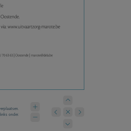
verplaatsen.
links onder.