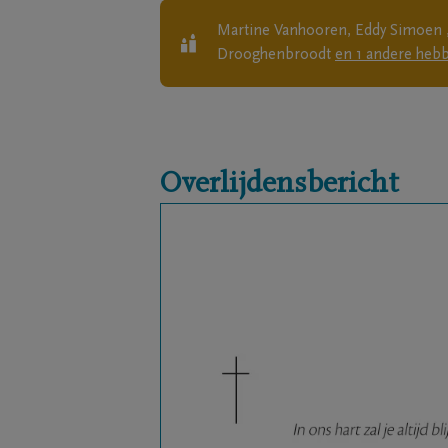
Martine Vanhooren, Eddy Simoen , 
Drooghenbroodt
en
1
andere
hebb
Overlijdensbericht