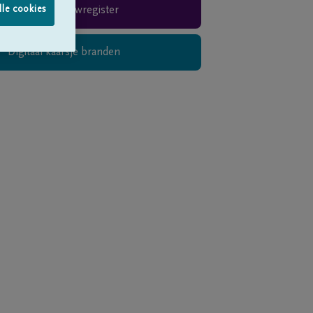
lle cookies
Rouwregister
Digitaal kaarsje branden