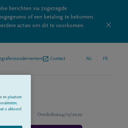
lse berichten via zogezegde
sgegevens of een betaling te bekomen.
eerdere acties om dit te voorkomen.
egrafenisondernemers
Contact
NL
FR
e en plaatsen
naliteiten;
aat u akkoord
Overleden
04/12/2020