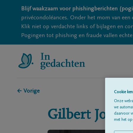
Blijf waakzaam voor phishingberichten (pogi
privécondoléances. Onder het mom van een c
Klik niet op verdachte links of bijlagen en 
Pogingen tot phishing en fraude vallen echter
← Vorige
Cookie ken
Onze websi
we automati
Gilbert
Josep
daarvoor v
met het ops