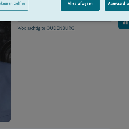
Geboren te
Oostende
op
02/05/1945
rkeuren zelf in
Alles afwijzen
Aanvaard a
Overleden te
OOSTENDE
op
04/12/2020
Woonachtig te
OUDENBURG