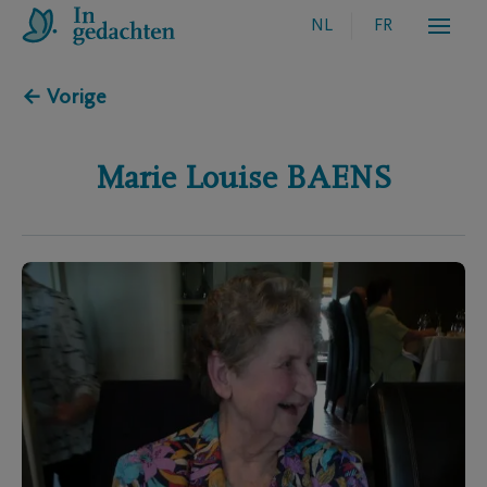
NL
FR
← Vorige
Marie Louise
BAENS