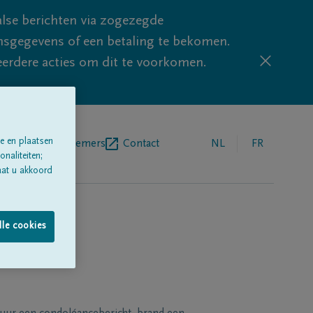
lse berichten via zogezegde
sgegevens of een betaling te bekomen.
eerdere acties om dit te voorkomen.
e en plaatsen
egrafenisondernemers
Contact
NL
FR
naliteiten;
aat u akkoord
lle cookies