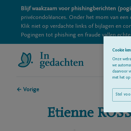
Blijf waakzaam voor phishingberichten (pogi
privécondoléances. Onder het mom van een c
Klik niet op verdachte links of bijlagen en 
Pogingen tot phishing en fraude vallen echter
Cookie ken
Onze websi
we automati
daarvoor v
met het ops
← Vorige
Stel voo
Etienne
ROSS