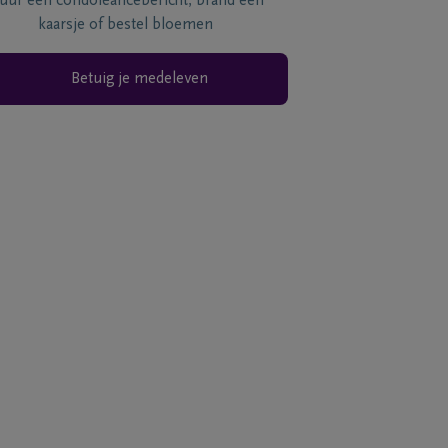
tuur een condoléancebericht, brand een
kaarsje of bestel bloemen
Betuig je medeleven