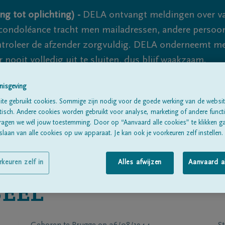
ng tot oplichting) -
DELA ontvangt meldingen over va
ondoléance tracht men mailadressen, andere persoon
controleer de afzender zorgvuldig. DELA onderneemt m
 nooit volledig uit te sluiten, dus blijf waakzaam.
nisgeving
te gebruikt cookies. Sommige zijn nodig voor de goede werking van de websit
Alle rouwberichten
Over ons
B
sch. Andere cookies worden gebruikt voor analyse, marketing of andere functio
ragen we wél jouw toestemming. Door op “Aanvaard alle cookies” te klikken g
laan van alle cookies op uw apparaat. Je kan ook je voorkeuren zelf instellen.
rkeuren zelf in
Alles afwijzen
Aanvaard a
EEL