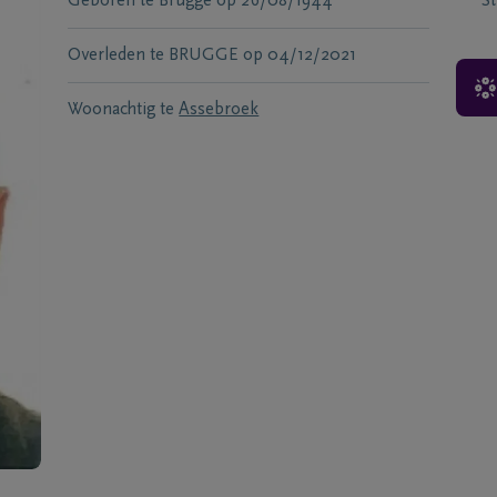
Geboren te
Brugge
op
26/08/1944
S
Overleden te
BRUGGE
op
04/12/2021
Woonachtig te
Assebroek