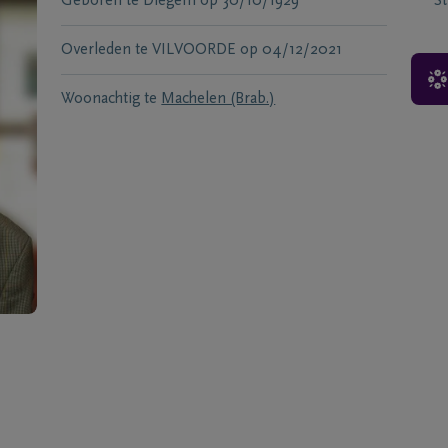
Geboren te
Diegem
op
30/10/1929
S
Overleden te
VILVOORDE
op
04/12/2021
Woonachtig te
Machelen (Brab.)