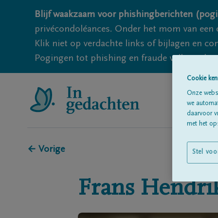
Blijf waakzaam voor phishingberichten (pogi
privécondoléances. Onder het mom van een c
Klik niet op verdachte links of bijlagen en 
Pogingen tot phishing en fraude vallen echter
Cookie ken
Onze websi
we automati
daarvoor v
met het ops
← Vorige
Stel voo
Frans Hendri