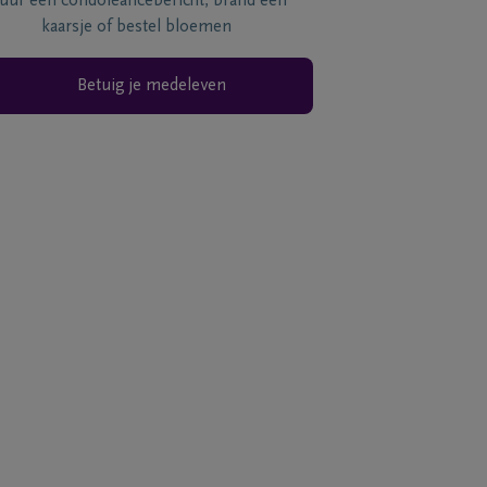
tuur een condoléancebericht, brand een
kaarsje of bestel bloemen
Betuig je medeleven