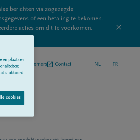
lse berichten via zogezegde
sgegevens of een betaling te bekomen.
eerdere acties om dit te voorkomen.
e en plaatsen
egrafenisondernemers
Contact
NL
FR
naliteiten;
aat u akkoord
lle cookies