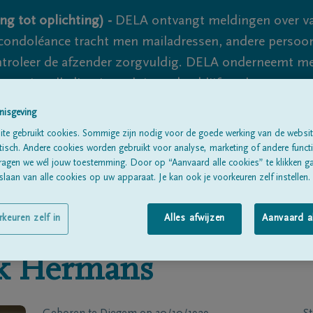
ng tot oplichting) -
DELA ontvangt meldingen over va
ondoléance tracht men mailadressen, andere persoon
controleer de afzender zorgvuldig. DELA onderneemt m
 nooit volledig uit te sluiten, dus blijf waakzaam.
nisgeving
te gebruikt cookies. Sommige zijn nodig voor de goede werking van de websit
Alle rouwberichten
Over ons
B
sch. Andere cookies worden gebruikt voor analyse, marketing of andere functio
ragen we wél jouw toestemming. Door op “Aanvaard alle cookies” te klikken g
laan van alle cookies op uw apparaat. Je kan ook je voorkeuren zelf instellen.
rkeuren zelf in
Alles afwijzen
Aanvaard a
k
Hermans