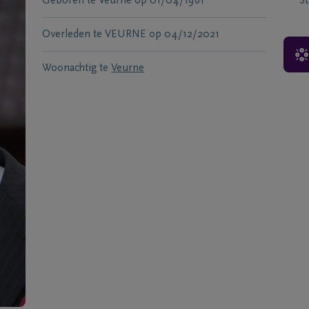
Geboren te
Veurne
op
01/04/1961
S
Overleden te
VEURNE
op
04/12/2021
Woonachtig te
Veurne