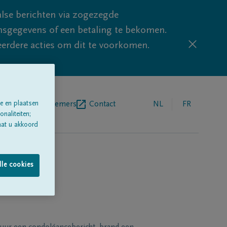
lse berichten via zogezegde
sgegevens of een betaling te bekomen.
eerdere acties om dit te voorkomen.
e en plaatsen
egrafenisondernemers
Contact
NL
FR
naliteiten;
aat u akkoord
lle cookies