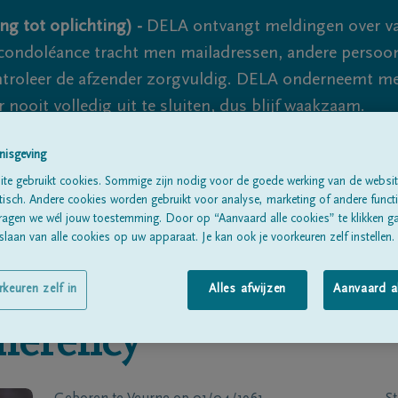
ng tot oplichting) -
DELA ontvangt meldingen over va
ondoléance tracht men mailadressen, andere persoon
controleer de afzender zorgvuldig. DELA onderneemt m
 nooit volledig uit te sluiten, dus blijf waakzaam.
nisgeving
te gebruikt cookies. Sommige zijn nodig voor de goede werking van de websit
Alle rouwberichten
Over ons
B
sch. Andere cookies worden gebruikt voor analyse, marketing of andere functio
ragen we wél jouw toestemming. Door op “Aanvaard alle cookies” te klikken g
laan van alle cookies op uw apparaat. Je kan ook je voorkeuren zelf instellen.
rkeuren zelf in
Alles afwijzen
Aanvaard a
erency