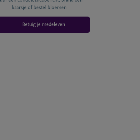
tuur een condoléancebericht, brand een
kaarsje of bestel bloemen
Betuig je medeleven