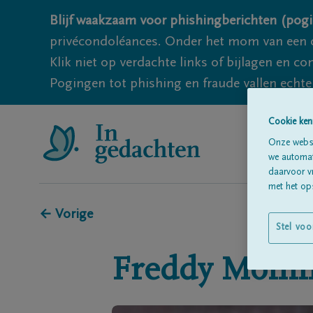
Blijf waakzaam voor phishingberichten (pogi
privécondoléances. Onder het mom van een c
Klik niet op verdachte links of bijlagen en 
Pogingen tot phishing en fraude vallen echter
Cookie ken
Onze websi
we automati
daarvoor v
met het ops
← Vorige
Stel voo
Freddy
Momm