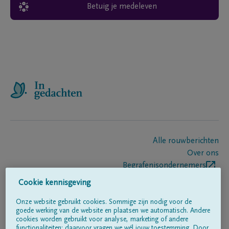
Betuig je medeleven
Alle rouwberichten
Over ons
Begrafenisondernemers
Contact
Cookie kennisgeving
Onze website gebruikt cookies. Sommige zijn nodig voor de
goede werking van de website en plaatsen we automatisch. Andere
Volg ons op
cookies worden gebruikt voor analyse, marketing of andere
functionaliteiten; daarvoor vragen we wél jouw toestemming. Door