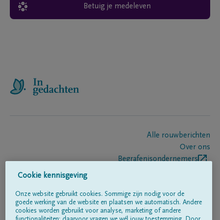
Betuig je medeleven
Alle rouwberichten
Over ons
Begrafenisondernemers
Contact
Cookie kennisgeving
Onze website gebruikt cookies. Sommige zijn nodig voor de
goede werking van de website en plaatsen we automatisch. Andere
Volg ons op
cookies worden gebruikt voor analyse, marketing of andere
functionaliteiten; daarvoor vragen we wél jouw toestemming. Door