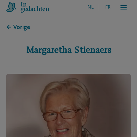
NL
FR
← Vorige
Margaretha
Stienaers