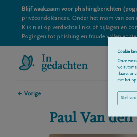
Blijf waakzaam voor phishingberichten (pogi
privécondoléances. Onder het mom van een c
Klik niet op verdachte links of bijlagen en 
Pogingen tot phishing en fraude vallen echter
Cookie ken
Onze websi
we automati
daarvoor v
met het ops
← Vorige
Stel voo
Paul
Van den