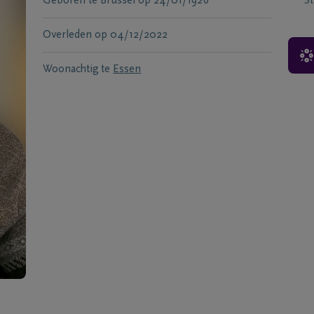
Geboren te
Brussel
op
24/01/1926
S
Overleden
op
04/12/2022
Woonachtig te
Essen