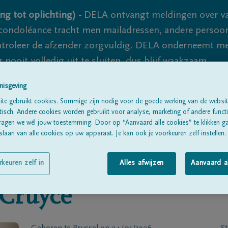
ng tot oplichting) -
DELA ontvangt meldingen over va
ondoléance tracht men mailadressen, andere persoon
controleer de afzender zorgvuldig. DELA onderneemt m
 nooit volledig uit te sluiten, dus blijf waakzaam.
nisgeving
te gebruikt cookies. Sommige zijn nodig voor de goede werking van de websit
Alle rouwberichten
Over ons
B
sch. Andere cookies worden gebruikt voor analyse, marketing of andere functio
ragen we wél jouw toestemming. Door op “Aanvaard alle cookies” te klikken g
laan van alle cookies op uw apparaat. Je kan ook je voorkeuren zelf instellen.
rkeuren zelf in
Alles afwijzen
Aanvaard a
 Cruyce