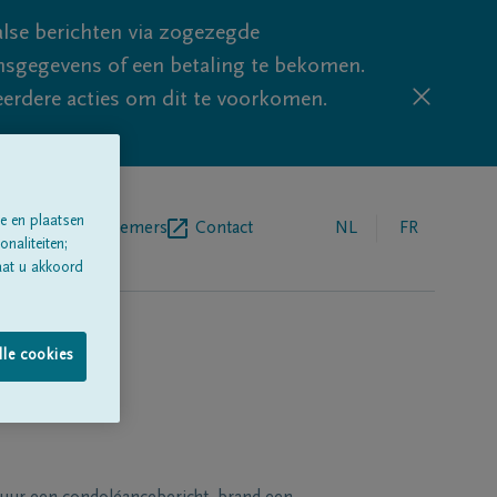
lse berichten via zogezegde
sgegevens of een betaling te bekomen.
eerdere acties om dit te voorkomen.
e en plaatsen
egrafenisondernemers
Contact
NL
FR
naliteiten;
aat u akkoord
lle cookies