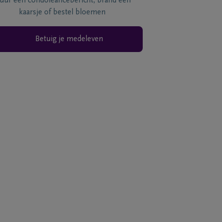
tuur een condoléancebericht, brand een
kaarsje of bestel bloemen
Betuig je medeleven