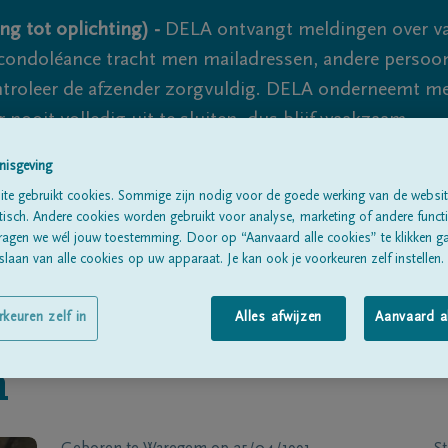
ng tot oplichting) -
DELA ontvangt meldingen over va
ondoléance tracht men mailadressen, andere persoon
controleer de afzender zorgvuldig. DELA onderneemt m
 nooit volledig uit te sluiten, dus blijf waakzaam.
nisgeving
te gebruikt cookies. Sommige zijn nodig voor de goede werking van de websit
Alle rouwberichten
Over ons
B
sch. Andere cookies worden gebruikt voor analyse, marketing of andere functio
ragen we wél jouw toestemming. Door op “Aanvaard alle cookies” te klikken g
laan van alle cookies op uw apparaat. Je kan ook je voorkeuren zelf instellen.
rkeuren zelf in
Alles afwijzen
Aanvaard a
n