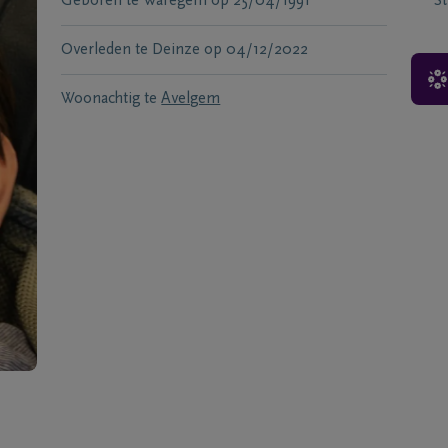
Geboren te
Waregem
op
25/04/1991
S
Overleden te
Deinze
op
04/12/2022
Woonachtig te
Avelgem