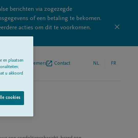
lse berichten via zogezegde
sgegevens of een betaling te bekomen.
eerdere acties om dit te voorkomen.
e en plaatsen
egrafenisondernemers
Contact
NL
FR
naliteiten;
aat u akkoord
lle cookies