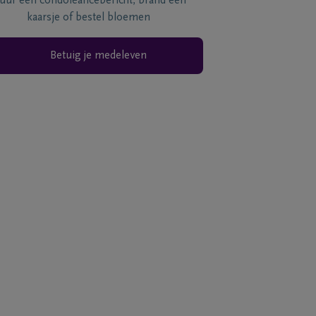
tuur een condoléancebericht, brand een
kaarsje of bestel bloemen
Betuig je medeleven