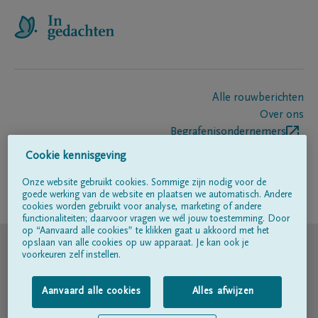
Alle rouwberichten
Over ons
Begrafenisondernemers
Contact
Cookie kennisgeving
Onze website gebruikt cookies. Sommige zijn nodig voor de
goede werking van de website en plaatsen we automatisch. Andere
Volg ons op
cookies worden gebruikt voor analyse, marketing of andere
functionaliteiten; daarvoor vragen we wél jouw toestemming. Door
op “Aanvaard alle cookies” te klikken gaat u akkoord met het
© DELA
opslaan van alle cookies op uw apparaat. Je kan ook je
voorkeuren zelf instellen.
Gebruiksvoorwaarden
Aanvaard alle cookies
Alles afwijzen
Privacyverklaring