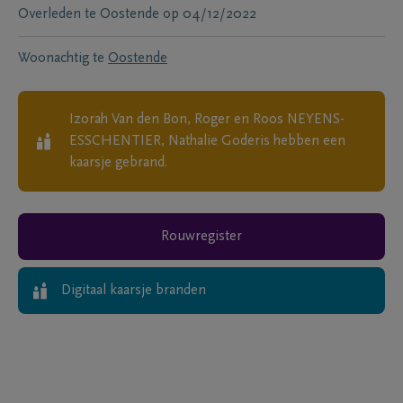
Overleden te
Oostende
op
04/12/2022
Woonachtig te
Oostende
Izorah Van den Bon, Roger en Roos NEYENS-
ESSCHENTIER, Nathalie Goderis
hebben een
kaarsje gebrand.
Rouwregister
Digitaal kaarsje branden