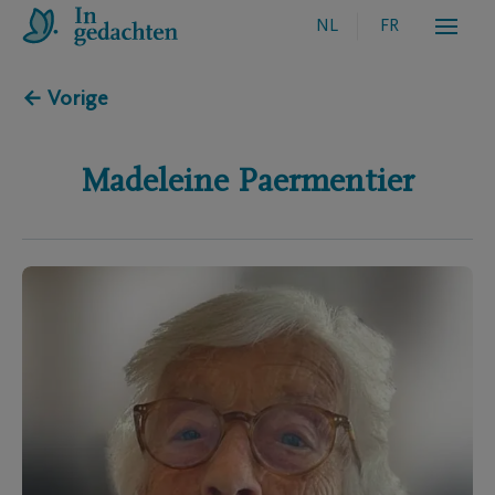
NL
FR
← Vorige
Madeleine
Paermentier