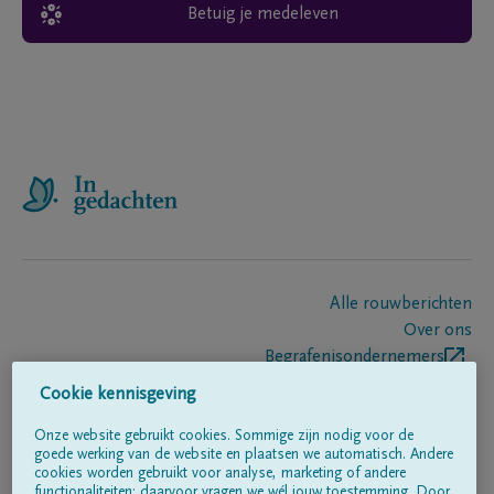
Betuig je medeleven
Alle rouwberichten
Over ons
Begrafenisondernemers
Contact
Cookie kennisgeving
Onze website gebruikt cookies. Sommige zijn nodig voor de
goede werking van de website en plaatsen we automatisch. Andere
Volg ons op
cookies worden gebruikt voor analyse, marketing of andere
functionaliteiten; daarvoor vragen we wél jouw toestemming. Door