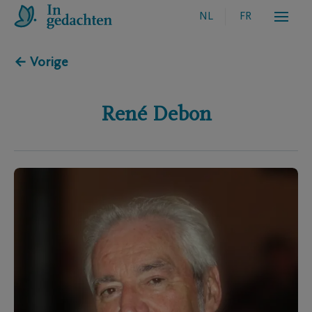
NL
FR
← Vorige
René
Debon