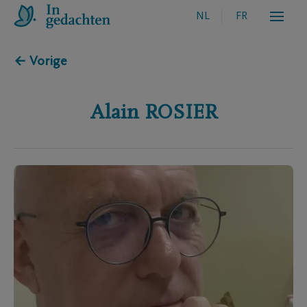
NL
FR
← Vorige
Alain
ROSIER