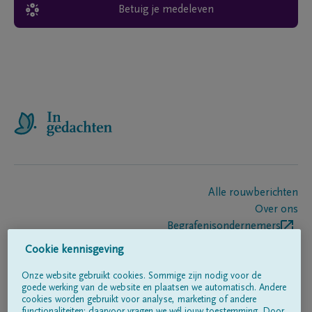
Betuig je medeleven
Alle rouwberichten
Over ons
Begrafenisondernemers
Contact
Cookie kennisgeving
Onze website gebruikt cookies. Sommige zijn nodig voor de
goede werking van de website en plaatsen we automatisch. Andere
Volg ons op
cookies worden gebruikt voor analyse, marketing of andere
functionaliteiten; daarvoor vragen we wél jouw toestemming. Door