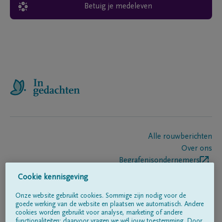
Betuig je medeleven
Alle rouwberichten
Over ons
Begrafenisondernemers
Contact
Cookie kennisgeving
Onze website gebruikt cookies. Sommige zijn nodig voor de
goede werking van de website en plaatsen we automatisch. Andere
Volg ons op
cookies worden gebruikt voor analyse, marketing of andere
functionaliteiten; daarvoor vragen we wél jouw toestemming. Door