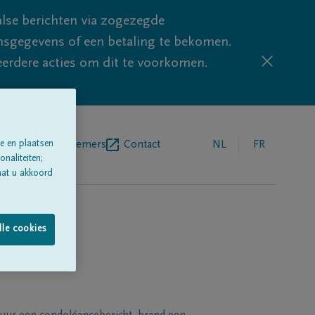
lse berichten via zogezegde
sgegevens of een betaling te bekomen.
eerdere acties om dit te voorkomen.
egrafenisondernemers
Contact
NL
FR
e en plaatsen
naliteiten;
aat u akkoord
lle cookies