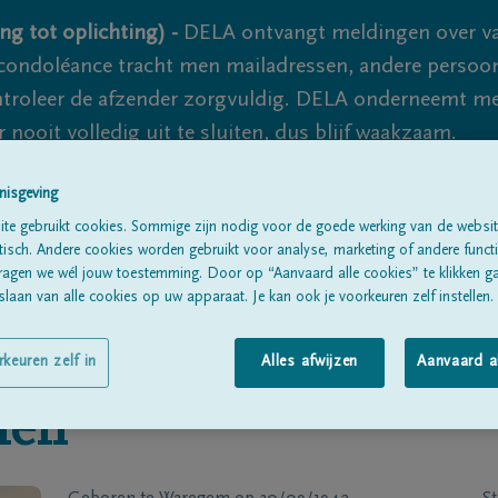
ng tot oplichting) -
DELA ontvangt meldingen over va
ondoléance tracht men mailadressen, andere persoon
controleer de afzender zorgvuldig. DELA onderneemt m
 nooit volledig uit te sluiten, dus blijf waakzaam.
nisgeving
Alle rouwberichten
Over ons
B
te gebruikt cookies. Sommige zijn nodig voor de goede werking van de websit
sch. Andere cookies worden gebruikt voor analyse, marketing of andere functio
ragen we wél jouw toestemming. Door op “Aanvaard alle cookies” te klikken g
laan van alle cookies op uw apparaat. Je kan ook je voorkeuren zelf instellen.
rkeuren zelf in
Alles afwijzen
Aanvaard a
ien