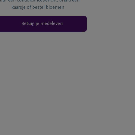
tuur een condoléancebericht, brand een
kaarsje of bestel bloemen
Betuig je medeleven