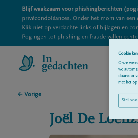
Blijf waakzaam voor phishingberichten (pogi
privécondoléances. Onder het mom van een c
Klik niet op verdachte links of bijlagen en 
Pogingen tot phishing en fraude vallen echter
Cookie ken
Onze websi
we automati
daarvoor v
met het ops
← Vorige
Stel voo
Joël
De Loenz