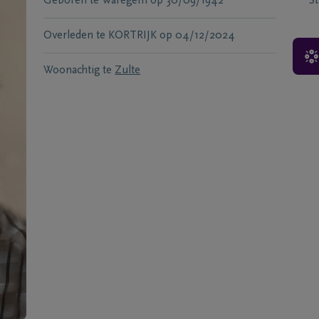
Geboren te
Waregem
op
30/09/1942
S
Overleden te
KORTRIJK
op
04/12/2024
Woonachtig te
Zulte