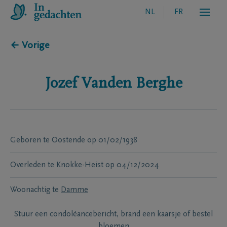
NL
FR
← Vorige
Jozef
Vanden Berghe
Geboren te
Oostende
op
01/02/1938
Overleden te
Knokke-Heist
op
04/12/2024
Woonachtig te
Damme
Stuur een condoléancebericht, brand een kaarsje of bestel
bloemen