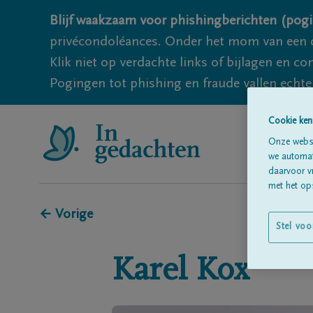
Blijf waakzaam voor phishingberichten (pogi
privécondoléances. Onder het mom van een c
Klik niet op verdachte links of bijlagen en 
Pogingen tot phishing en fraude vallen echter
Cookie ken
Onze websi
we automati
daarvoor v
met het ops
← Vorige
Stel voo
Karel
Kox