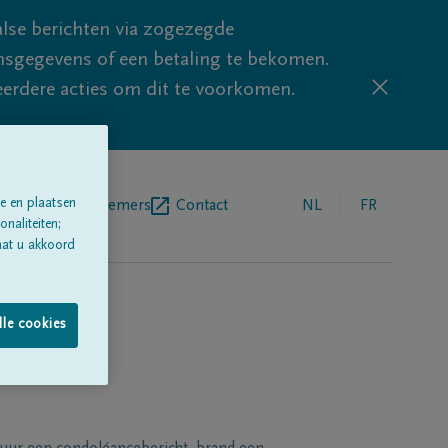
lse berichten via zogezegde
sgegevens of een betaling te bekomen.
eerdere acties om dit te voorkomen.
e en plaatsen
egrafenisondernemers
Contact
NL
FR
naliteiten;
aat u akkoord
lle cookies