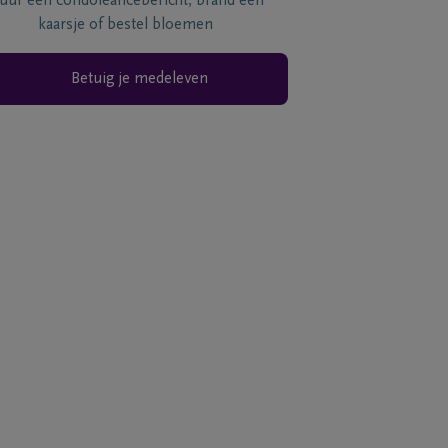
tuur een condoléancebericht, brand een
kaarsje of bestel bloemen
Betuig je medeleven