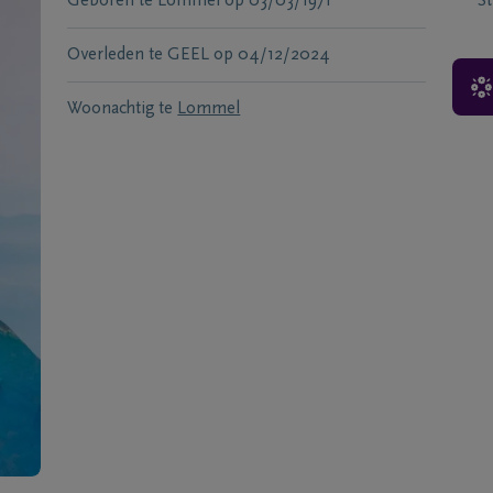
Geboren te
Lommel
op
03/03/1971
S
Overleden te
GEEL
op
04/12/2024
Woonachtig te
Lommel