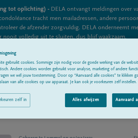
ng tot oplichting) -
DELA ontvangt meldingen over va
ondoléance tracht men mailadressen, andere persoon
controleer de afzender zorgvuldig. DELA onderneemt m
 nooit volledig uit te sluiten, dus blijf waakzaam.
nisgeving
te gebruikt cookies. Sommige zijn nodig voor de goede werking van de websit
Alle rouwberichten
Over ons
B
sch. Andere cookies worden gebruikt voor analyse, marketing of andere functio
ragen we wél jouw toestemming. Door op “Aanvaard alle cookies” te klikken g
laan van alle cookies op uw apparaat. Je kan ook je voorkeuren zelf instellen.
rkeuren zelf in
Alles afwijzen
Aanvaard a