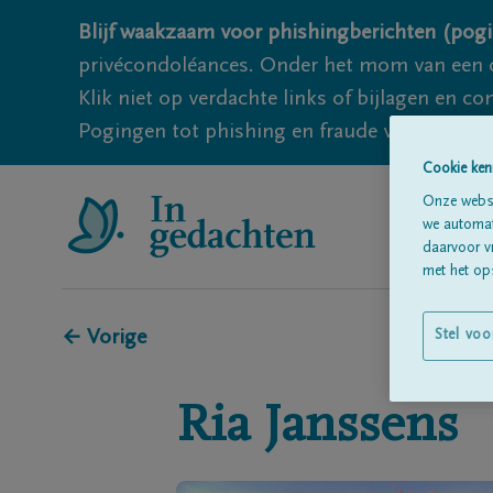
Blijf waakzaam voor phishingberichten (pogi
privécondoléances. Onder het mom van een c
Klik niet op verdachte links of bijlagen en 
Pogingen tot phishing en fraude vallen echter
Cookie ken
Onze websi
we automati
daarvoor v
met het ops
← Vorige
Stel voo
Ria
Janssens