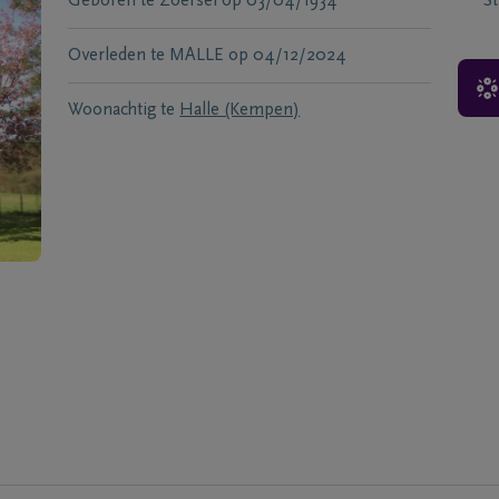
Geboren te
Zoersel
op
03/04/1934
S
Overleden te
MALLE
op
04/12/2024
Woonachtig te
Halle (Kempen)