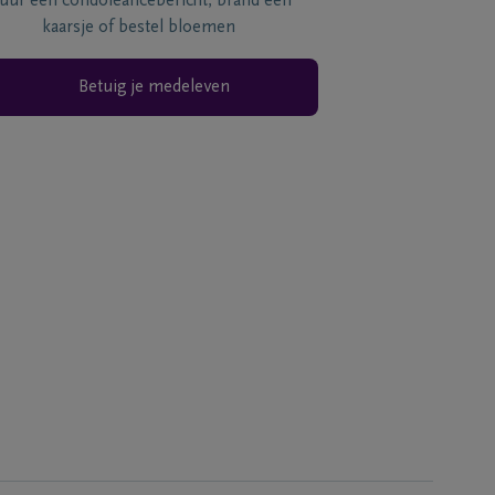
tuur een condoléancebericht, brand een
kaarsje of bestel bloemen
Betuig je medeleven