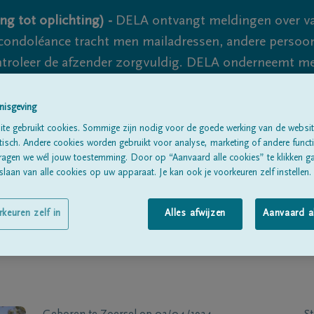
ng tot oplichting) -
DELA ontvangt meldingen over va
ondoléance tracht men mailadressen, andere persoon
controleer de afzender zorgvuldig. DELA onderneemt m
 nooit volledig uit te sluiten, dus blijf waakzaam.
nisgeving
te gebruikt cookies. Sommige zijn nodig voor de goede werking van de websit
sch. Andere cookies worden gebruikt voor analyse, marketing of andere functio
Alle rouwberichten
Over ons
B
ragen we wél jouw toestemming. Door op “Aanvaard alle cookies” te klikken g
laan van alle cookies op uw apparaat. Je kan ook je voorkeuren zelf instellen.
rkeuren zelf in
Alles afwijzen
Aanvaard a