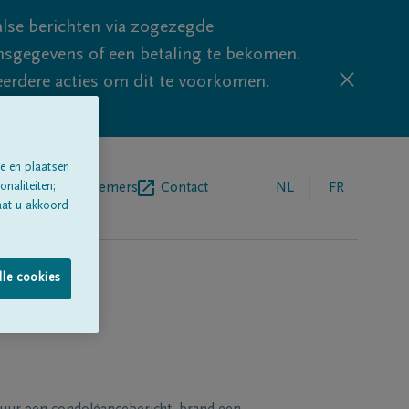
lse berichten via zogezegde
sgegevens of een betaling te bekomen.
eerdere acties om dit te voorkomen.
e en plaatsen
naliteiten;
egrafenisondernemers
Contact
NL
FR
aat u akkoord
lle cookies