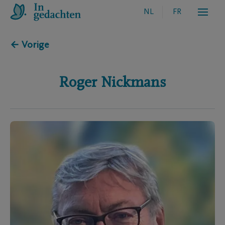
NL
FR
← Vorige
Roger
Nickmans