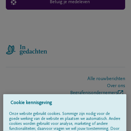
Betuig je medeleven
Alle rouwberichten
Over ons
Begrafenisondernemers
Contact
Cookie kennisgeving
Onze website gebruikt cookies. Sommige zijn nodig voor de
goede werking van de website en plaatsen we automatisch. Andere
Volg ons op
cookies worden gebruikt voor analyse, marketing of andere
functionaliteiten; daarvoor vragen we wél jouw toestemming. Door