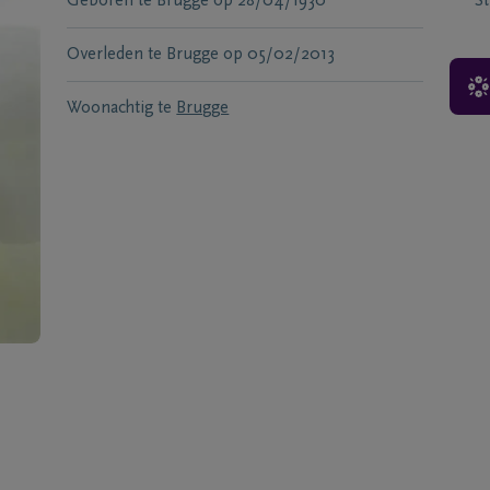
Geboren te
Brugge
op
28/04/1930
S
Overleden te
Brugge
op
05/02/2013
Woonachtig te
Brugge