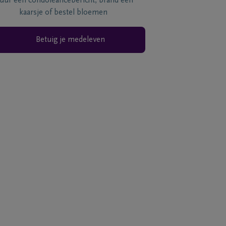
tuur een condoléancebericht, brand een
kaarsje of bestel bloemen
Betuig je medeleven