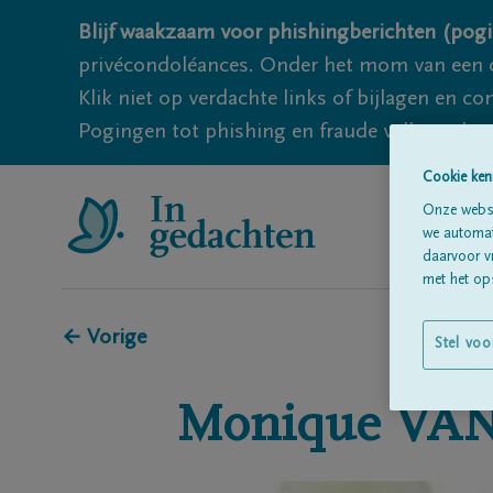
Blijf waakzaam voor phishingberichten (pogi
privécondoléances. Onder het mom van een c
Klik niet op verdachte links of bijlagen en 
Pogingen tot phishing en fraude vallen echter
Cookie ken
Onze websi
we automati
daarvoor v
met het ops
← Vorige
Stel voo
Monique
VA