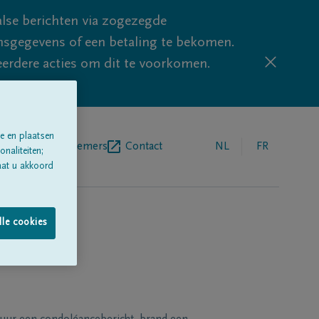
lse berichten via zogezegde
sgegevens of een betaling te bekomen.
eerdere acties om dit te voorkomen.
e en plaatsen
egrafenisondernemers
Contact
NL
FR
naliteiten;
aat u akkoord
lle cookies