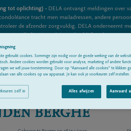
ng tot oplichting) -
DELA ontvangt meldingen over va
ondoléance tracht men mailadressen, andere persoon
controleer de afzender zorgvuldig. DELA onderneemt m
 nooit volledig uit te sluiten, dus blijf waakzaam.
nisgeving
te gebruikt cookies. Sommige zijn nodig voor de goede werking van de websit
Alle rouwberichten
Over ons
B
sch. Andere cookies worden gebruikt voor analyse, marketing of andere functio
ragen we wél jouw toestemming. Door op “Aanvaard alle cookies” te klikken g
laan van alle cookies op uw apparaat. Je kan ook je voorkeuren zelf instellen.
rkeuren zelf in
Alles afwijzen
Aanvaard a
NDEN BERGHE