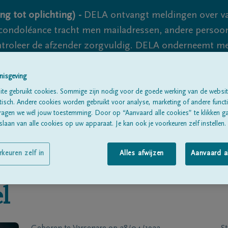
ng tot oplichting) -
DELA ontvangt meldingen over va
ondoléance tracht men mailadressen, andere persoon
controleer de afzender zorgvuldig. DELA onderneemt m
 nooit volledig uit te sluiten, dus blijf waakzaam.
nisgeving
te gebruikt cookies. Sommige zijn nodig voor de goede werking van de websit
sch. Andere cookies worden gebruikt voor analyse, marketing of andere functio
Alle rouwberichten
Over ons
B
ragen we wél jouw toestemming. Door op “Aanvaard alle cookies” te klikken g
laan van alle cookies op uw apparaat. Je kan ook je voorkeuren zelf instellen.
rkeuren zelf in
Alles afwijzen
Aanvaard a
l