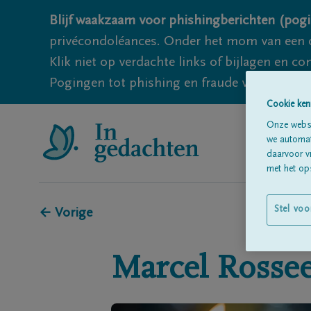
Blijf waakzaam voor phishingberichten (pogi
privécondoléances. Onder het mom van een c
Klik niet op verdachte links of bijlagen en 
Pogingen tot phishing en fraude vallen echter
Cookie ken
Onze websi
we automati
daarvoor v
met het ops
Stel voo
← Vorige
Marcel
Rossee