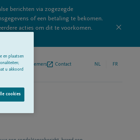
lse berichten via zogezegde
sgegevens of een betaling te bekomen.
eerdere acties om dit te voorkomen.
e en plaatsen
naliteiten;
egrafenisondernemers
Contact
NL
FR
aat u akkoord
lle cookies