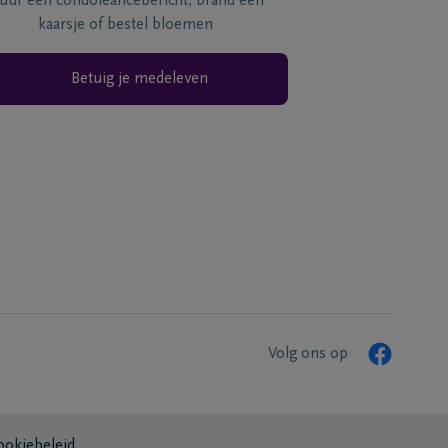
tuur een condoléancebericht, brand een
kaarsje of bestel bloemen
Betuig je medeleven
Volg ons op
ookiebeleid