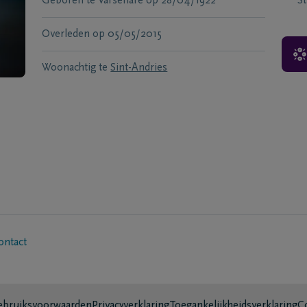
Geboren te
Varsenare
op
28/04/1922
S
Overleden
op
05/05/2015
Woonachtig te
Sint-Andries
ontact
bruiksvoorwaarden
Privacyverklaring
Toegankelijkheidsverklaring
C