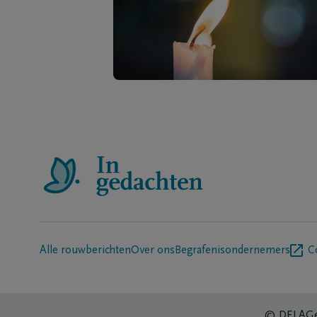
Alle rouwberichten
Over ons
Begrafenisondernemers
C
© DELA
Ge