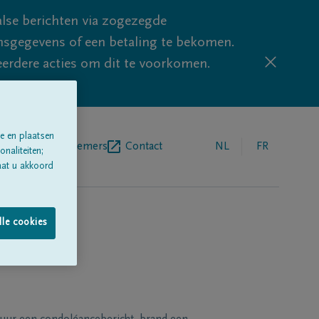
lse berichten via zogezegde
sgegevens of een betaling te bekomen.
eerdere acties om dit te voorkomen.
e en plaatsen
egrafenisondernemers
Contact
NL
FR
naliteiten;
aat u akkoord
lle cookies