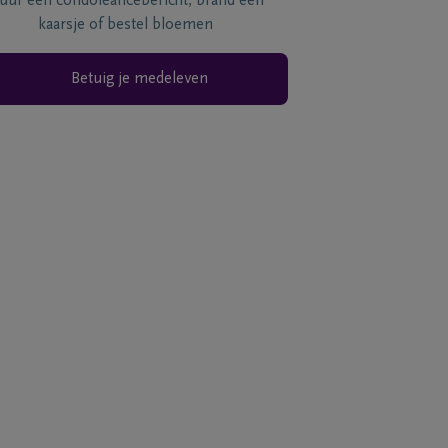
tuur een condoléancebericht, brand een
kaarsje of bestel bloemen
Betuig je medeleven