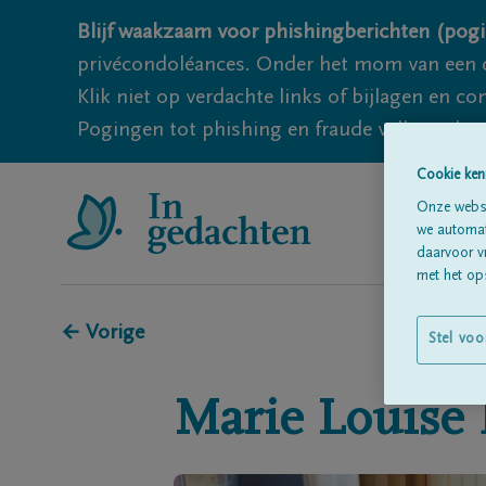
Blijf waakzaam voor phishingberichten (pogi
privécondoléances. Onder het mom van een c
Klik niet op verdachte links of bijlagen en 
Pogingen tot phishing en fraude vallen echter
Cookie ken
Onze websi
we automati
daarvoor v
met het ops
← Vorige
Stel voo
Marie Louise