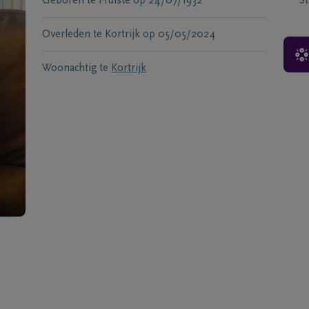
Geboren te
Hulste
op
24/07/1932
S
Overleden te
Kortrijk
op
05/05/2024
Woonachtig te
Kortrijk