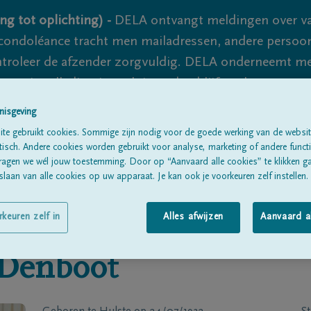
ng tot oplichting) -
DELA ontvangt meldingen over va
ondoléance tracht men mailadressen, andere persoon
controleer de afzender zorgvuldig. DELA onderneemt m
 nooit volledig uit te sluiten, dus blijf waakzaam.
nisgeving
te gebruikt cookies. Sommige zijn nodig voor de goede werking van de websit
Alle rouwberichten
Over ons
B
sch. Andere cookies worden gebruikt voor analyse, marketing of andere functio
ragen we wél jouw toestemming. Door op “Aanvaard alle cookies” te klikken g
laan van alle cookies op uw apparaat. Je kan ook je voorkeuren zelf instellen.
rkeuren zelf in
Alles afwijzen
Aanvaard a
Denboot