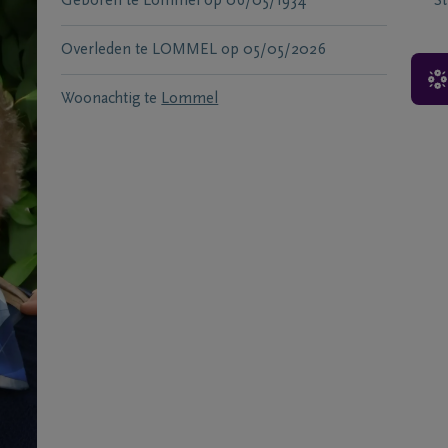
Geboren te
Lommel
op
06/05/1934
S
Overleden te
LOMMEL
op
05/05/2026
Woonachtig te
Lommel