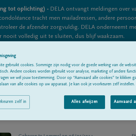
ng tot oplichting) -
DELA ontvangt meldingen over va
ondoléance tracht men mailadressen, andere persoon
controleer de afzender zorgvuldig. DELA onderneemt m
 nooit volledig uit te sluiten, dus blijf waakzaam.
nisgeving
Alle rouwberichten
Over ons
B
te gebruikt cookies. Sommige zijn nodig voor de goede werking van de websit
sch. Andere cookies worden gebruikt voor analyse, marketing of andere functio
ragen we wél jouw toestemming. Door op “Aanvaard alle cookies” te klikken g
laan van alle cookies op uw apparaat. Je kan ook je voorkeuren zelf instellen.
rkeuren zelf in
Alles afwijzen
Aanvaard a