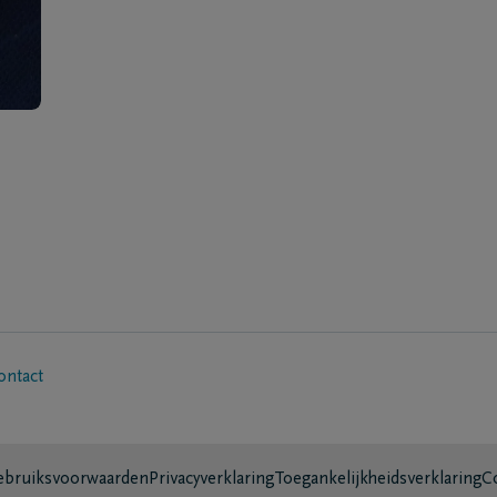
ontact
bruiksvoorwaarden
Privacyverklaring
Toegankelijkheidsverklaring
C