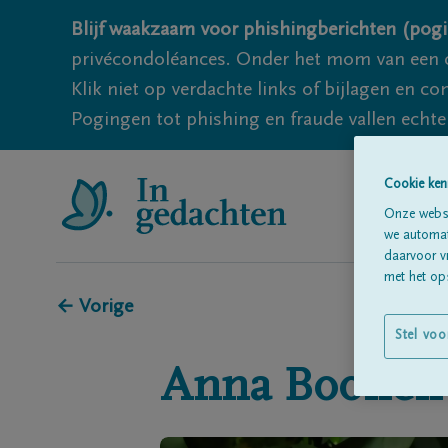
Blijf waakzaam voor phishingberichten (pogi
privécondoléances. Onder het mom van een c
Klik niet op verdachte links of bijlagen en 
Pogingen tot phishing en fraude vallen echter
Cookie ken
Onze websi
we automati
daarvoor v
met het ops
← Vorige
Stel voo
Anna
Boonen