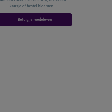
tuur een condoléancebericht, brand een
kaarsje of bestel bloemen
Betuig je medeleven