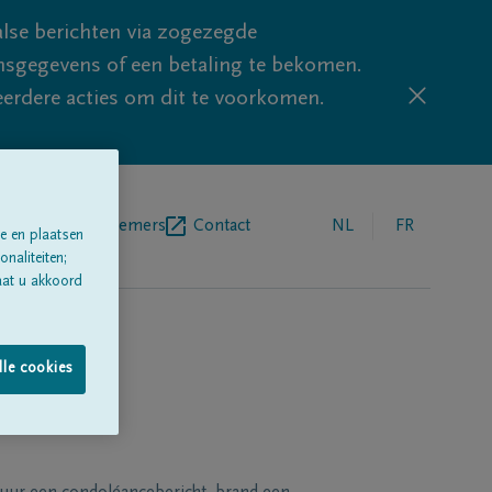
lse berichten via zogezegde
sgegevens of een betaling te bekomen.
eerdere acties om dit te voorkomen.
egrafenisondernemers
Contact
NL
FR
e en plaatsen
naliteiten;
aat u akkoord
lle cookies