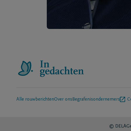
Alle rouwberichten
Over ons
Begrafenisondernemers
C
© DELA
Ge