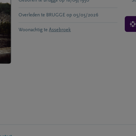
Geboren te
Brugge
op
18/09/1950
S
Overleden te
BRUGGE
op
05/05/2026
Woonachtig te
Assebroek