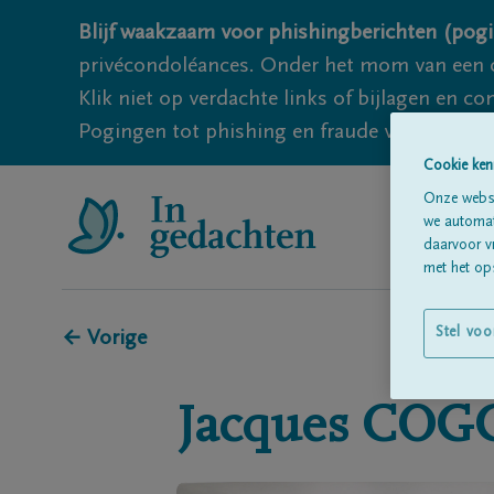
Blijf waakzaam voor phishingberichten (pogi
privécondoléances. Onder het mom van een c
Klik niet op verdachte links of bijlagen en 
Pogingen tot phishing en fraude vallen echter
Cookie ken
Onze websi
we automati
daarvoor v
met het ops
Stel voo
← Vorige
Jacques
COG