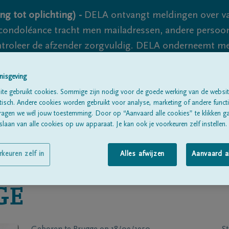
ng tot oplichting) -
DELA ontvangt meldingen over va
ondoléance tracht men mailadressen, andere persoon
controleer de afzender zorgvuldig. DELA onderneemt m
 nooit volledig uit te sluiten, dus blijf waakzaam.
nisgeving
te gebruikt cookies. Sommige zijn nodig voor de goede werking van de websit
sch. Andere cookies worden gebruikt voor analyse, marketing of andere functio
Alle rouwberichten
Over ons
B
ragen we wél jouw toestemming. Door op “Aanvaard alle cookies” te klikken g
laan van alle cookies op uw apparaat. Je kan ook je voorkeuren zelf instellen.
rkeuren zelf in
Alles afwijzen
Aanvaard a
GE