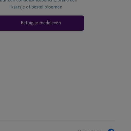
tuur een condoléancebericht, brand een
kaarsje of bestel bloemen
Betuig je medeleven