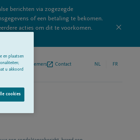
lse berichten via zogezegde
sgegevens of een betaling te bekomen.
eerdere acties om dit te voorkomen.
e en plaatsen
naliteiten;
egrafenisondernemers
Contact
NL
FR
aat u akkoord
lle cookies