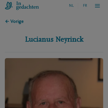
NL
FR
← Vorige
Lucianus
Neyrinck