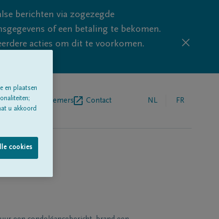
lse berichten via zogezegde
sgegevens of een betaling te bekomen.
eerdere acties om dit te voorkomen.
e en plaatsen
naliteiten;
egrafenisondernemers
Contact
NL
FR
aat u akkoord
lle cookies