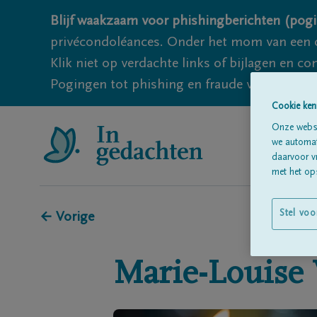
Blijf waakzaam voor phishingberichten (pogi
privécondoléances. Onder het mom van een c
Klik niet op verdachte links of bijlagen en 
Pogingen tot phishing en fraude vallen echter
Cookie ken
Onze websi
we automati
daarvoor v
met het ops
Stel voo
← Vorige
Marie-Louise