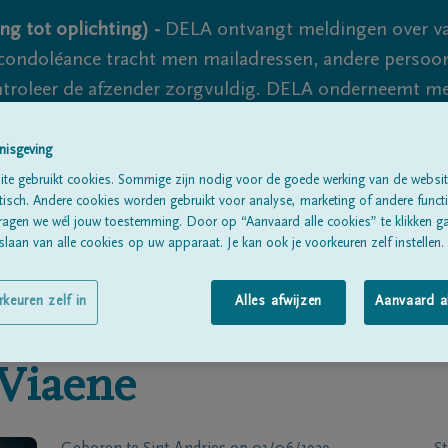
ng tot oplichting) -
DELA ontvangt meldingen over va
ondoléance tracht men mailadressen, andere persoon
controleer de afzender zorgvuldig. DELA onderneemt m
 nooit volledig uit te sluiten, dus blijf waakzaam.
nisgeving
te gebruikt cookies. Sommige zijn nodig voor de goede werking van de websit
sch. Andere cookies worden gebruikt voor analyse, marketing of andere functio
Alle rouwberichten
Over ons
B
ragen we wél jouw toestemming. Door op “Aanvaard alle cookies” te klikken g
laan van alle cookies op uw apparaat. Je kan ook je voorkeuren zelf instellen.
rkeuren zelf in
Alles afwijzen
Aanvaard a
Viaene