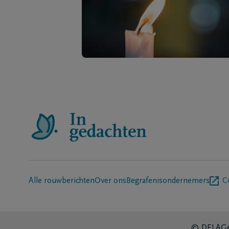
Alle rouwberichten
Over ons
Begrafenisondernemers
C
© DELA
Ge