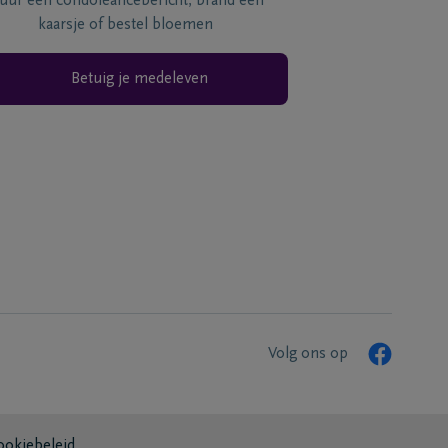
tuur een condoléancebericht, brand een
kaarsje of bestel bloemen
Betuig je medeleven
Volg ons op
ookiebeleid