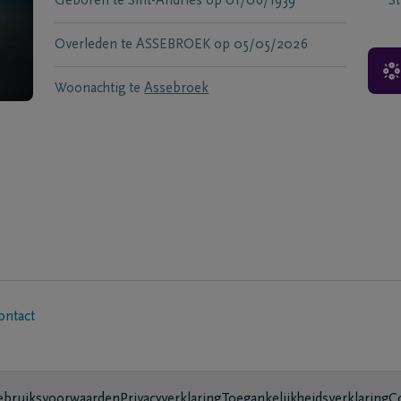
Geboren te
Sint-Andries
op
01/06/1939
S
Overleden te
ASSEBROEK
op
05/05/2026
Woonachtig te
Assebroek
ontact
bruiksvoorwaarden
Privacyverklaring
Toegankelijkheidsverklaring
C