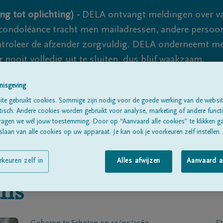
ng tot oplichting) -
DELA ontvangt meldingen over va
ondoléance tracht men mailadressen, andere persoon
controleer de afzender zorgvuldig. DELA onderneemt m
 nooit volledig uit te sluiten, dus blijf waakzaam.
nisgeving
te gebruikt cookies. Sommige zijn nodig voor de goede werking van de websit
Alle rouwberichten
Over ons
B
sch. Andere cookies worden gebruikt voor analyse, marketing of andere functio
ragen we wél jouw toestemming. Door op “Aanvaard alle cookies” te klikken g
laan van alle cookies op uw apparaat. Je kan ook je voorkeuren zelf instellen.
rkeuren zelf in
Alles afwijzen
Aanvaard a
ans