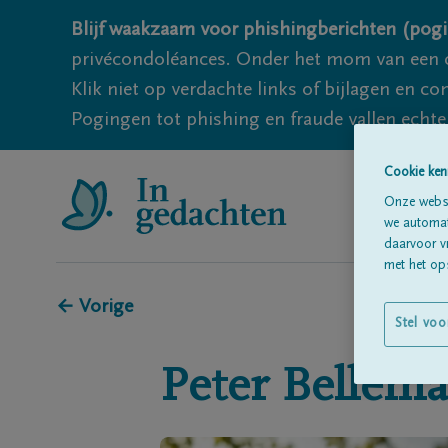
Blijf waakzaam voor phishingberichten (pogi
privécondoléances. Onder het mom van een c
Klik niet op verdachte links of bijlagen en 
Pogingen tot phishing en fraude vallen echter
Cookie ken
Onze websi
we automati
daarvoor v
met het ops
← Vorige
Stel voo
Peter
Bellem