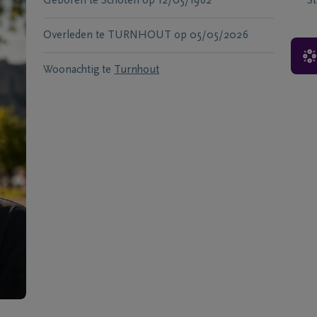
Geboren te
Schoten
op
12/05/1962
S
Overleden te
TURNHOUT
op
05/05/2026
Woonachtig te
Turnhout