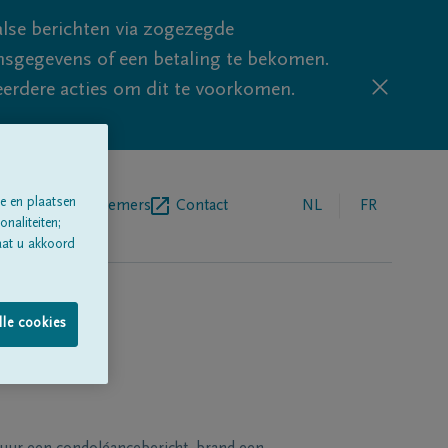
lse berichten via zogezegde
sgegevens of een betaling te bekomen.
eerdere acties om dit te voorkomen.
e en plaatsen
egrafenisondernemers
Contact
NL
FR
naliteiten;
aat u akkoord
lle cookies