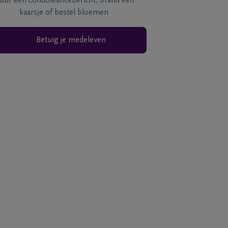
tuur een condoléancebericht, brand een
kaarsje of bestel bloemen
Betuig je medeleven