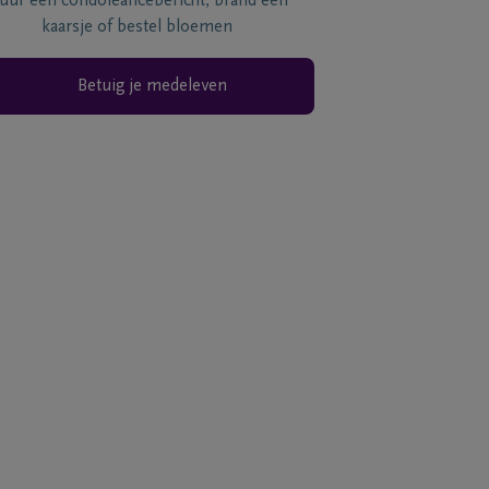
tuur een condoléancebericht, brand een
kaarsje of bestel bloemen
Betuig je medeleven