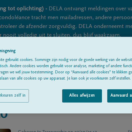
ng tot oplichting) -
DELA ontvangt meldingen over va
ondoléance tracht men mailadressen, andere persoon
controleer de afzender zorgvuldig. DELA onderneemt m
 nooit volledig uit te sluiten, dus blijf waakzaam.
nisgeving
te gebruikt cookies. Sommige zijn nodig voor de goede werking van de websit
Alle rouwberichten
Over ons
B
sch. Andere cookies worden gebruikt voor analyse, marketing of andere functio
ragen we wél jouw toestemming. Door op “Aanvaard alle cookies” te klikken g
laan van alle cookies op uw apparaat. Je kan ook je voorkeuren zelf instellen.
rkeuren zelf in
Alles afwijzen
Aanvaard a
to