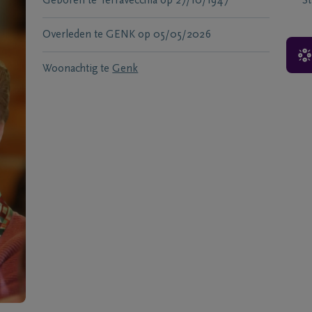
Geboren te
Terravecchia
op
27/10/1947
S
Overleden te
GENK
op
05/05/2026
Woonachtig te
Genk