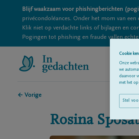
Blijf waakzaam voor phishingberichten (pogi
privécondoléances. Onder het mom van een c
Klik niet op verdachte links of bijlagen en 
Pogingen tot phishing en fraude vallen echter
Cookie ken
Onze websi
we automati
daarvoor v
met het ops
← Vorige
Stel voo
Rosina
Sposa