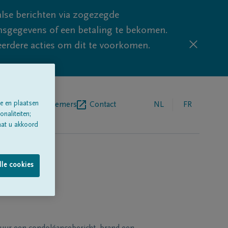
lse berichten via zogezegde
sgegevens of een betaling te bekomen.
eerdere acties om dit te voorkomen.
e en plaatsen
egrafenisondernemers
Contact
NL
FR
naliteiten;
aat u akkoord
lle cookies