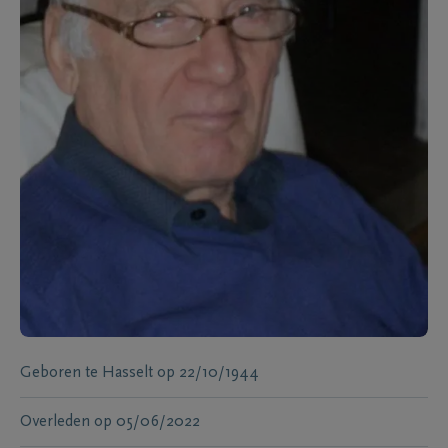
Geboren te
Hasselt
op
22/10/1944
Overleden
op
05/06/2022