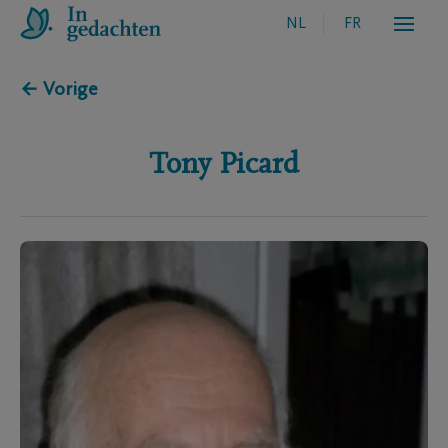
NL
FR
← Vorige
Tony
Picard