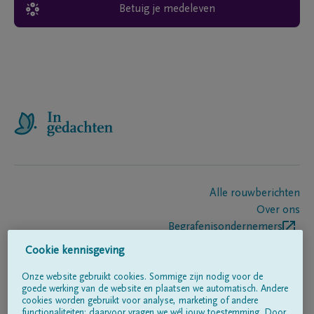
Betuig je medeleven
Alle rouwberichten
Over ons
Begrafenisondernemers
Contact
Cookie kennisgeving
Onze website gebruikt cookies. Sommige zijn nodig voor de
goede werking van de website en plaatsen we automatisch. Andere
Volg ons op
cookies worden gebruikt voor analyse, marketing of andere
functionaliteiten; daarvoor vragen we wél jouw toestemming. Door