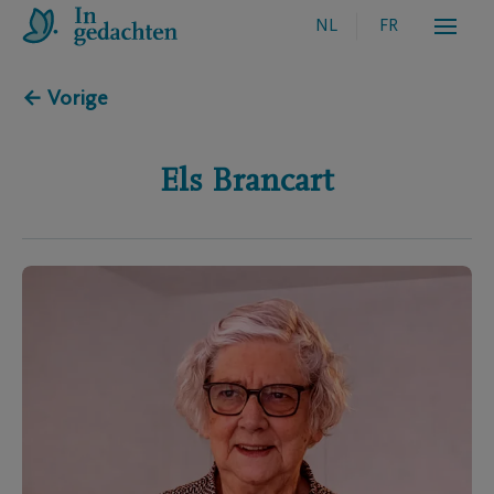
NL
FR
← Vorige
Els
Brancart