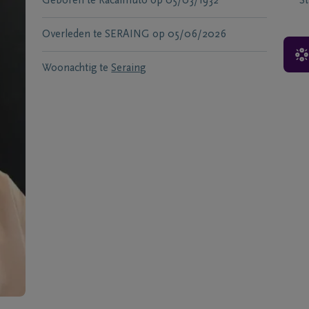
Geboren te
Racalmuto
op
05/03/1932
S
Overleden te
SERAING
op
05/06/2026
Woonachtig te
Seraing