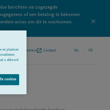
lse berichten via zogezegde
sgegevens of een betaling te bekomen.
eerdere acties om dit te voorkomen.
e en plaatsen
egrafenisondernemers
Contact
NL
FR
naliteiten;
aat u akkoord
lle cookies