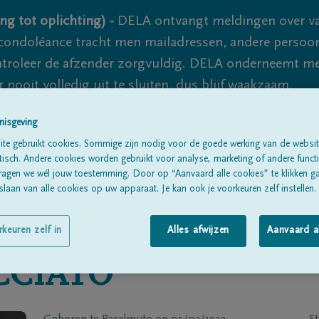
ng tot oplichting) -
DELA ontvangt meldingen over va
ondoléance tracht men mailadressen, andere persoon
controleer de afzender zorgvuldig. DELA onderneemt m
 nooit volledig uit te sluiten, dus blijf waakzaam.
nisgeving
te gebruikt cookies. Sommige zijn nodig voor de goede werking van de websit
Alle rouwberichten
Over ons
B
sch. Andere cookies worden gebruikt voor analyse, marketing of andere functio
ragen we wél jouw toestemming. Door op “Aanvaard alle cookies” te klikken g
laan van alle cookies op uw apparaat. Je kan ook je voorkeuren zelf instellen.
rkeuren zelf in
Alles afwijzen
Aanvaard a
CCIATO