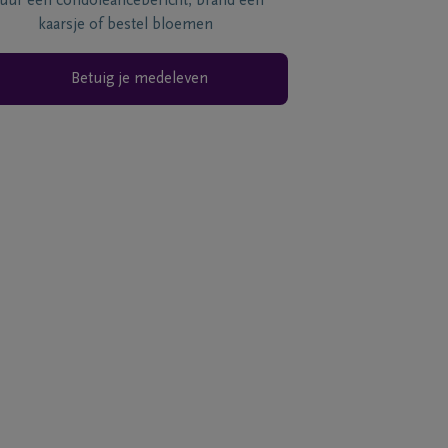
tuur een condoléancebericht, brand een
kaarsje of bestel bloemen
Betuig je medeleven