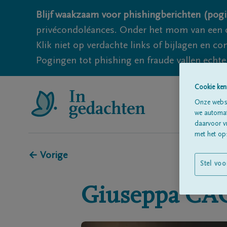
Blijf waakzaam voor phishingberichten (pogi
privécondoléances. Onder het mom van een c
Klik niet op verdachte links of bijlagen en 
Pogingen tot phishing en fraude vallen echter
Cookie ken
Onze websi
we automati
daarvoor v
met het ops
← Vorige
Stel voo
Giuseppa
CA