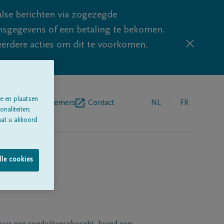
lse berichten via zogezegde
sgegevens of een betaling te bekomen.
eerdere acties om dit te voorkomen.
e en plaatsen
egrafenisondernemers
Contact
NL
FR
naliteiten;
aat u akkoord
lle cookies