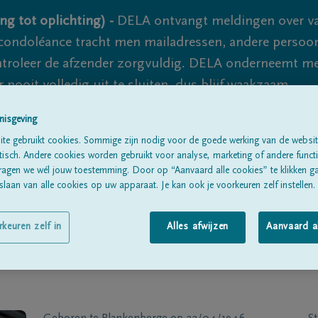
ng tot oplichting) -
DELA ontvangt meldingen over va
ondoléance tracht men mailadressen, andere persoon
controleer de afzender zorgvuldig. DELA onderneemt m
 nooit volledig uit te sluiten, dus blijf waakzaam.
nisgeving
te gebruikt cookies. Sommige zijn nodig voor de goede werking van de websit
Alle rouwberichten
Over ons
B
sch. Andere cookies worden gebruikt voor analyse, marketing of andere functio
ragen we wél jouw toestemming. Door op “Aanvaard alle cookies” te klikken g
laan van alle cookies op uw apparaat. Je kan ook je voorkeuren zelf instellen.
rkeuren zelf in
Alles afwijzen
Aanvaard a