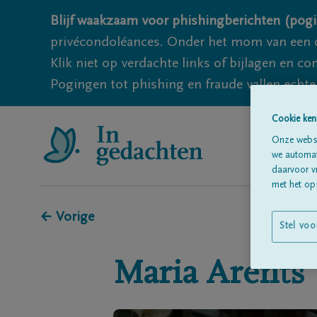
Blijf waakzaam voor phishingberichten (pogi
privécondoléances. Onder het mom van een c
Klik niet op verdachte links of bijlagen en 
Pogingen tot phishing en fraude vallen echter
Cookie ken
Onze websi
we automati
daarvoor v
met het ops
← Vorige
Stel voo
Maria
Arents