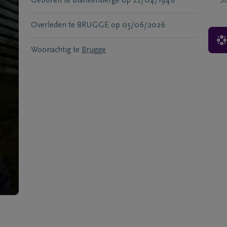
Geboren te
Blankenberge
op
22/04/1946
S
Overleden te
BRUGGE
op
05/06/2026
Woonachtig te
Brugge