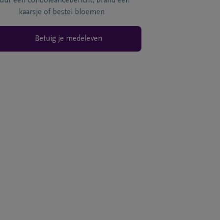
tuur een condoléancebericht, brand een
kaarsje of bestel bloemen
Betuig je medeleven