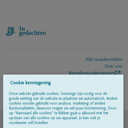
Alle rouwberichten
Over ons
Begrafenisondernemers
Contact
Cookie kennisgeving
Onze website gebruikt cookies. Sommige zijn nodig voor de
goede werking van de website en plaatsen we automatisch. Andere
Volg ons op
cookies worden gebruikt voor analyse, marketing of andere
functionaliteiten; daarvoor vragen we wél jouw toestemming. Door
op “Aanvaard alle cookies” te klikken gaat u akkoord met het
© DELA
opslaan van alle cookies op uw apparaat. Je kan ook je
voorkeuren zelf instellen.