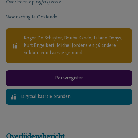
Overleden
op
05/07/2022
Woonachtig te
Oostende
Roger De Schuyter, Bouba Kande, Liliane Denys,
Kurt Engelbert, Michel Jordens
en
36
andere
hebben een kaarsje gebrand.
Rouwregister
Digitaal kaarsje branden
Overlijdensbericht