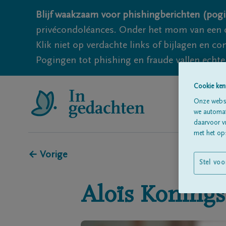
Blijf waakzaam voor phishingberichten (pogi
privécondoléances. Onder het mom van een c
Klik niet op verdachte links of bijlagen en 
Pogingen tot phishing en fraude vallen echter
Cookie ken
Onze websi
we automati
daarvoor v
met het ops
← Vorige
Stel voo
Aloïs
Konings