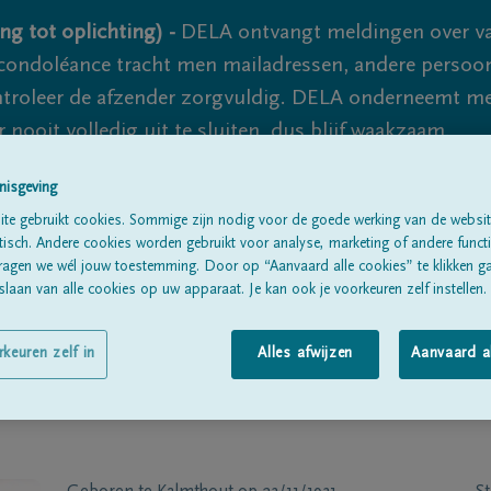
ng tot oplichting) -
DELA ontvangt meldingen over va
ondoléance tracht men mailadressen, andere persoon
controleer de afzender zorgvuldig. DELA onderneemt m
 nooit volledig uit te sluiten, dus blijf waakzaam.
nisgeving
te gebruikt cookies. Sommige zijn nodig voor de goede werking van de websit
Alle rouwberichten
Over ons
B
sch. Andere cookies worden gebruikt voor analyse, marketing of andere functio
ragen we wél jouw toestemming. Door op “Aanvaard alle cookies” te klikken g
laan van alle cookies op uw apparaat. Je kan ook je voorkeuren zelf instellen.
rkeuren zelf in
Alles afwijzen
Aanvaard a