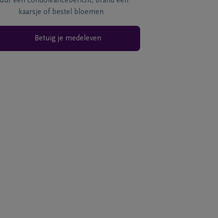
tuur een condoléancebericht, brand een
kaarsje of bestel bloemen
Betuig je medeleven