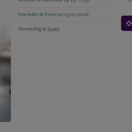
Geboren te
Kalmthout
op
23/11/1931
S
Overleden te
Essen
op
05/07/2026
Woonachtig te
Essen