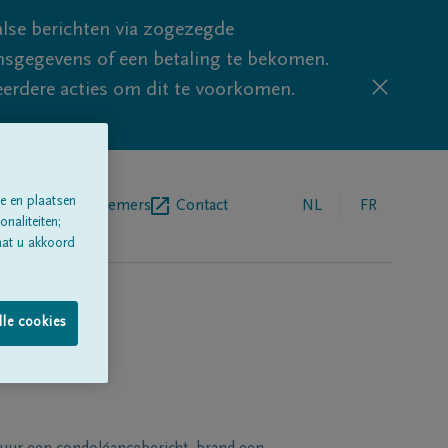
lse berichten via zogezegde
sgegevens of een betaling te bekomen.
eerdere acties om dit te voorkomen.
e en plaatsen
egrafenisondernemers
Contact
NL
FR
naliteiten;
aat u akkoord
lle cookies