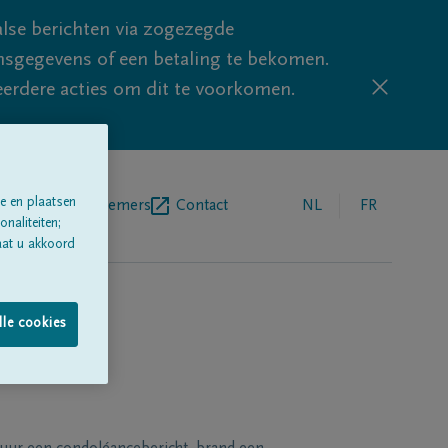
lse berichten via zogezegde
sgegevens of een betaling te bekomen.
eerdere acties om dit te voorkomen.
e en plaatsen
egrafenisondernemers
Contact
NL
FR
naliteiten;
aat u akkoord
lle cookies