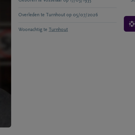
Geboren te
Vosselaar
op
17/03/1935
S
Overleden te
Turnhout
op
05/07/2026
Woonachtig te
Turnhout