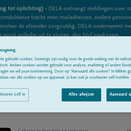
ng tot oplichting) -
DELA ontvangt meldingen over va
ondoléance tracht men mailadressen, andere persoon
controleer de afzender zorgvuldig. DELA onderneemt m
 nooit volledig uit te sluiten, dus blijf waakzaam.
nisgeving
te gebruikt cookies. Sommige zijn nodig voor de goede werking van de websit
Alle rouwberichten
Over ons
B
sch. Andere cookies worden gebruikt voor analyse, marketing of andere functio
ragen we wél jouw toestemming. Door op “Aanvaard alle cookies” te klikken g
laan van alle cookies op uw apparaat. Je kan ook je voorkeuren zelf instellen.
rkeuren zelf in
Alles afwijzen
Aanvaard a