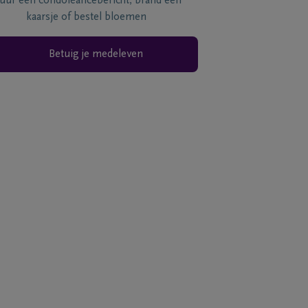
tuur een condoléancebericht, brand een
kaarsje of bestel bloemen
Betuig je medeleven