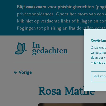
Blijf waakzaam voor phishingberichten (pogi
privécondoléances. Onder het mom van een c
Klik niet op verdachte links of bijlagen en 
Pogingen tot phishing en fraude vallen echter
Cookie ken
Onze websi
we automati
daarvoor v
met het ops
← Vorige
Stel voo
Rosa
Mathé