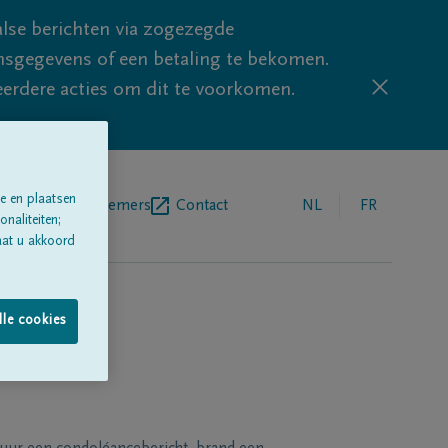
lse berichten via zogezegde
sgegevens of een betaling te bekomen.
eerdere acties om dit te voorkomen.
e en plaatsen
egrafenisondernemers
Contact
NL
FR
naliteiten;
aat u akkoord
lle cookies