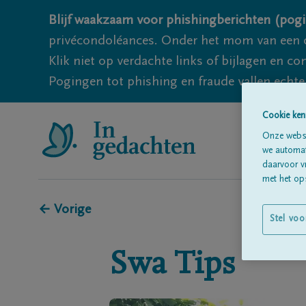
Blijf waakzaam voor phishingberichten (pogi
privécondoléances. Onder het mom van een c
Klik niet op verdachte links of bijlagen en 
Pogingen tot phishing en fraude vallen echter
Cookie ken
Onze websi
we automati
daarvoor v
met het ops
← Vorige
Stel voo
Swa
Tips