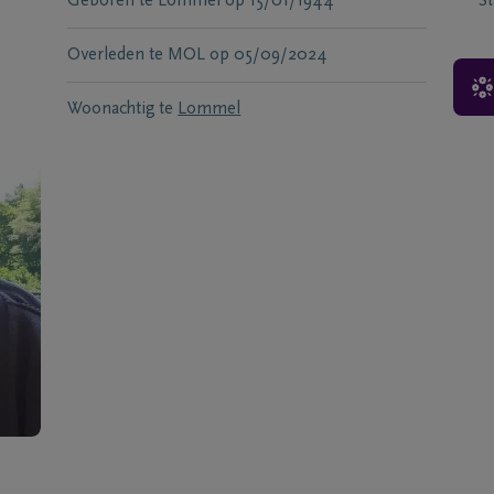
Geboren te
Lommel
op
15/01/1944
S
Overleden te
MOL
op
05/09/2024
Woonachtig te
Lommel