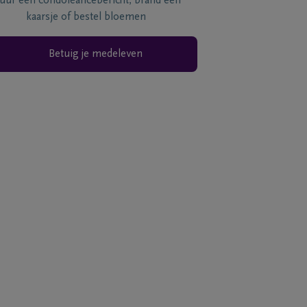
tuur een condoléancebericht, brand een
kaarsje of bestel bloemen
Betuig je medeleven