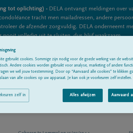
ng tot oplichting) -
DELA ontvangt meldingen over va
ondoléance tracht men mailadressen, andere persoon
controleer de afzender zorgvuldig. DELA onderneemt m
 nooit volledig uit te sluiten, dus blijf waakzaam.
nisgeving
te gebruikt cookies. Sommige zijn nodig voor de goede werking van de websit
Alle rouwberichten
Over ons
B
sch. Andere cookies worden gebruikt voor analyse, marketing of andere functio
ragen we wél jouw toestemming. Door op “Aanvaard alle cookies” te klikken g
laan van alle cookies op uw apparaat. Je kan ook je voorkeuren zelf instellen.
rkeuren zelf in
Alles afwijzen
Aanvaard a