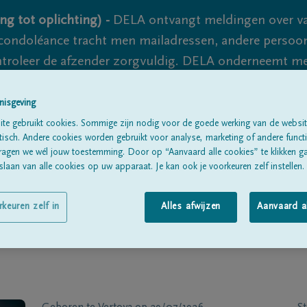
ng tot oplichting) -
DELA ontvangt meldingen over va
ondoléance tracht men mailadressen, andere persoon
controleer de afzender zorgvuldig. DELA onderneemt m
 nooit volledig uit te sluiten, dus blijf waakzaam.
nisgeving
te gebruikt cookies. Sommige zijn nodig voor de goede werking van de websit
sch. Andere cookies worden gebruikt voor analyse, marketing of andere functio
Alle rouwberichten
Over ons
B
ragen we wél jouw toestemming. Door op “Aanvaard alle cookies” te klikken g
laan van alle cookies op uw apparaat. Je kan ook je voorkeuren zelf instellen.
rkeuren zelf in
Alles afwijzen
Aanvaard a