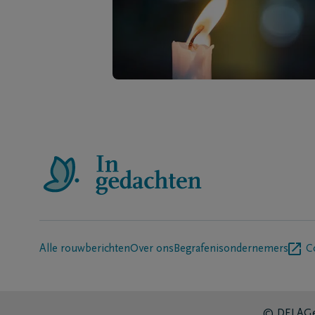
Alle rouwberichten
Over ons
Begrafenisondernemers
C
© DELA
Ge