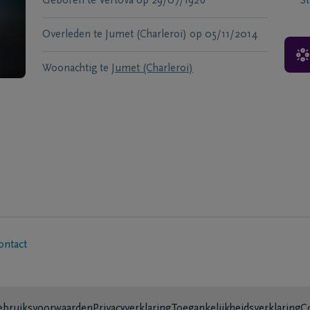
Geboren te
Vertova
op
29/07/1926
S
Overleden te
Jumet (Charleroi)
op
05/11/2014
Woonachtig te
Jumet (Charleroi)
ontact
bruiksvoorwaarden
Privacyverklaring
Toegankelijkheidsverklaring
C