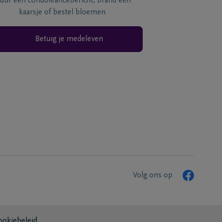
tuur een condoléancebericht, brand een
kaarsje of bestel bloemen
Betuig je medeleven
Volg ons op
ookiebeleid