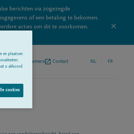
lse berichten via zogezegde
sgegevens of een betaling te bekomen.
eerdere acties om dit te voorkomen.
e en plaatsen
naliteiten;
egrafenisondernemers
Contact
NL
FR
aat u akkoord
lle cookies