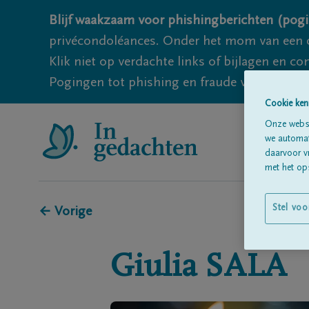
Blijf waakzaam voor phishingberichten (pogi
privécondoléances. Onder het mom van een c
Klik niet op verdachte links of bijlagen en 
Pogingen tot phishing en fraude vallen echter
Cookie ken
Onze websi
we automati
daarvoor v
met het ops
Stel voo
← Vorige
Giulia
SALA