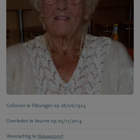
Geboren te
Pâturages
op
28/06/1924
Overleden te
Veurne
op
05/11/2014
Woonachtig te
Nieuwpoort