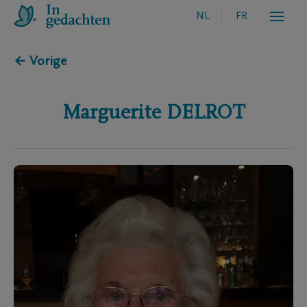
NL
FR
← Vorige
Marguerite
DELROT