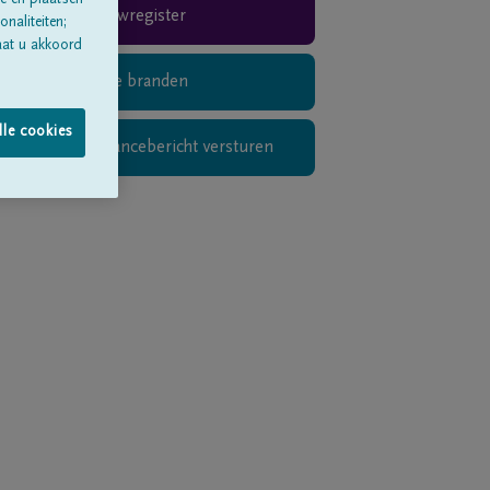
e en plaatsen
Rouwregister
naliteiten;
aat u akkoord
Digitaal kaarsje branden
lle cookies
Privé condoléancebericht versturen