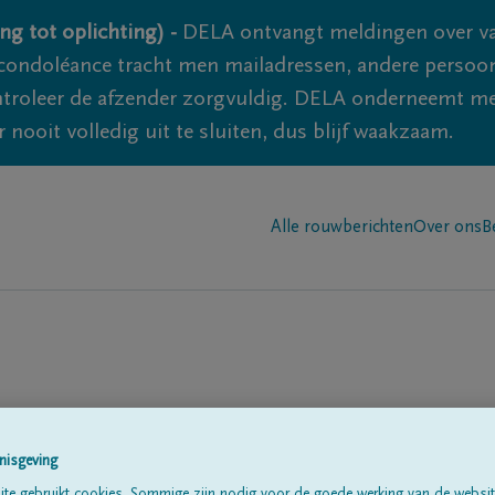
ng tot oplichting) -
DELA ontvangt meldingen over va
ondoléance tracht men mailadressen, andere persoon
controleer de afzender zorgvuldig. DELA onderneemt m
 nooit volledig uit te sluiten, dus blijf waakzaam.
Alle rouwberichten
Over ons
B
pe
nisgeving