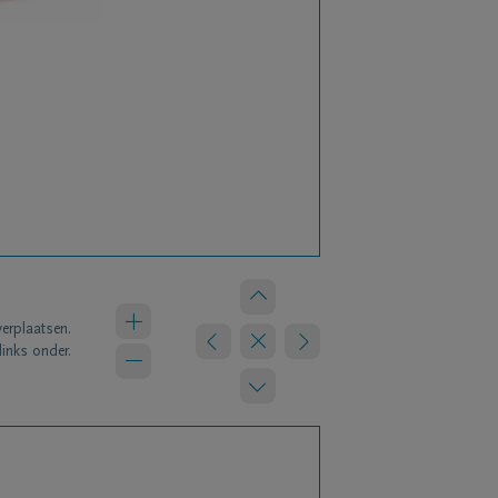
verplaatsen.
links onder.