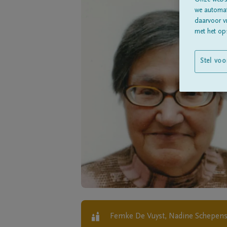
Onze websi
we automati
daarvoor v
met het ops
Stel voo
Femke De Vuyst, Nadine Schepens,