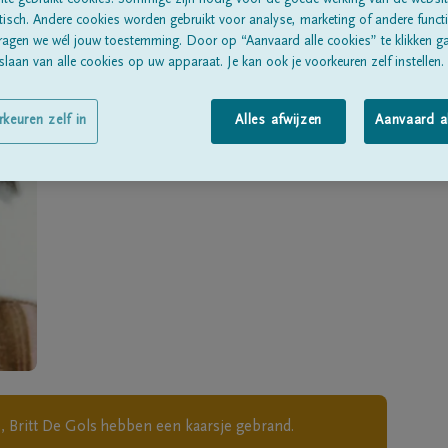
Geboren te
Elene
op
16/05/1932
te gebruikt cookies. Sommige zijn nodig voor de goede werking van de websit
sch. Andere cookies worden gebruikt voor analyse, marketing of andere functio
ragen we wél jouw toestemming. Door op “Aanvaard alle cookies” te klikken g
Overleden te
ZOTTEGEM
op
05/11/2021
laan van alle cookies op uw apparaat. Je kan ook je voorkeuren zelf instellen.
Woonachtig te
Zottegem
rkeuren zelf in
Alles afwijzen
Aanvaard a
 Britt De Gols
hebben een kaarsje gebrand.