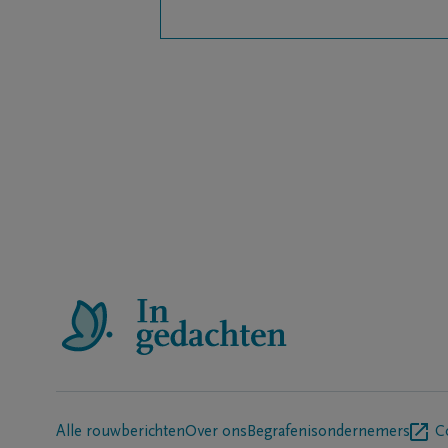
Alle rouwberichten
Over ons
Begrafenisondernemers
C