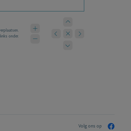
verplaatsen.
links onder.
Volg ons op