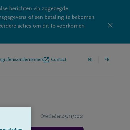
lse berichten via zogezegde
sgegevens of een betaling te bekomen.
eerdere acties om dit te voorkomen.
egrafenisondernemers
Contact
NL
FR
Overleden
05/11/2021