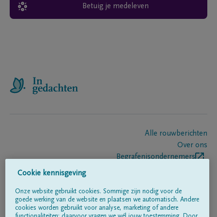
Betuig je medeleven
Alle rouwberichten
Over ons
Begrafenisondernemers
Contact
Cookie kennisgeving
Onze website gebruikt cookies. Sommige zijn nodig voor de
goede werking van de website en plaatsen we automatisch. Andere
Volg ons op
cookies worden gebruikt voor analyse, marketing of andere
functionaliteiten; daarvoor vragen we wél jouw toestemming. Door