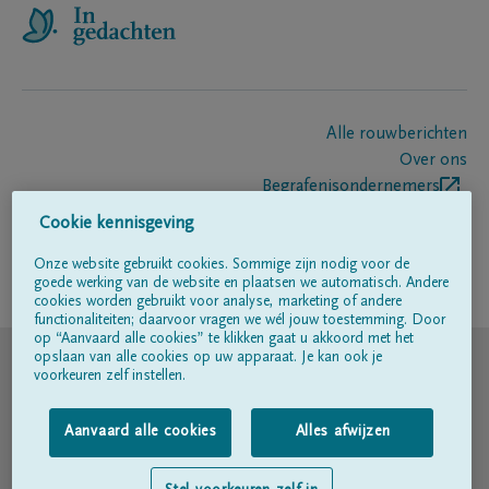
Alle rouwberichten
Over ons
Begrafenisondernemers
Contact
Cookie kennisgeving
Onze website gebruikt cookies. Sommige zijn nodig voor de
goede werking van de website en plaatsen we automatisch. Andere
Volg ons op
cookies worden gebruikt voor analyse, marketing of andere
functionaliteiten; daarvoor vragen we wél jouw toestemming. Door
op “Aanvaard alle cookies” te klikken gaat u akkoord met het
© DELA
opslaan van alle cookies op uw apparaat. Je kan ook je
voorkeuren zelf instellen.
Gebruiksvoorwaarden
Aanvaard alle cookies
Alles afwijzen
Privacyverklaring