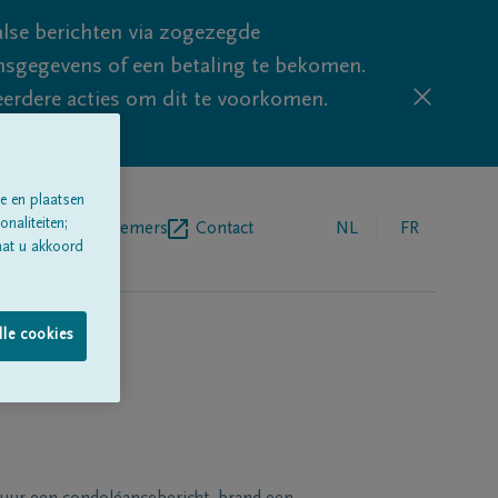
lse berichten via zogezegde
sgegevens of een betaling te bekomen.
eerdere acties om dit te voorkomen.
e en plaatsen
naliteiten;
egrafenisondernemers
Contact
NL
FR
aat u akkoord
lle cookies