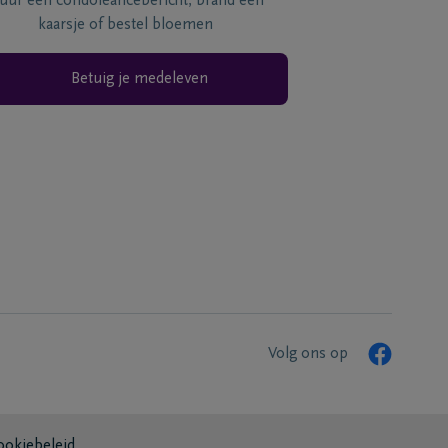
tuur een condoléancebericht, brand een
kaarsje of bestel bloemen
Betuig je medeleven
Volg ons op
ookiebeleid