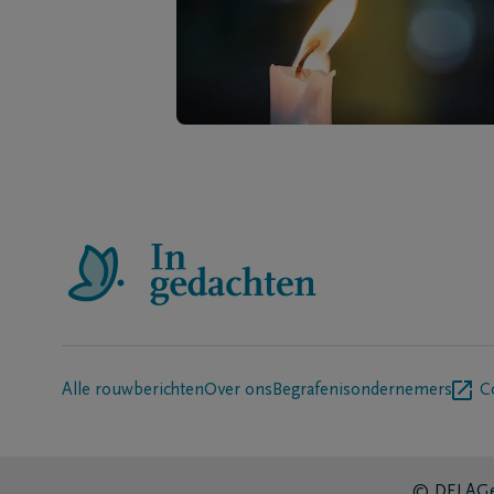
Alle rouwberichten
Over ons
Begrafenisondernemers
C
© DELA
Ge