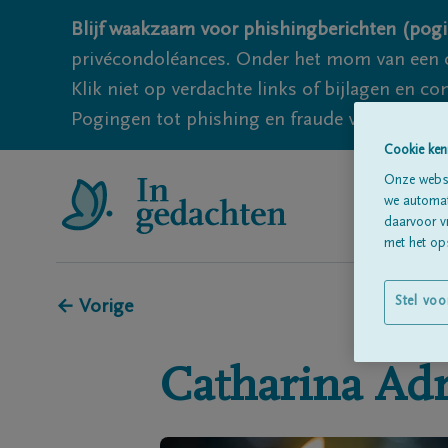
Blijf waakzaam voor phishingberichten (pogi
privécondoléances. Onder het mom van een c
Klik niet op verdachte links of bijlagen en 
Pogingen tot phishing en fraude vallen echter
Cookie ken
Onze websi
we automati
daarvoor v
met het ops
Stel voo
← Vorige
Catharina
Adr