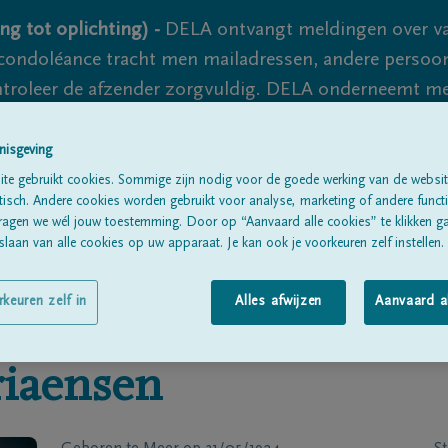
ng tot oplichting) -
DELA ontvangt meldingen over va
ondoléance tracht men mailadressen, andere persoon
controleer de afzender zorgvuldig. DELA onderneemt m
 nooit volledig uit te sluiten, dus blijf waakzaam.
nisgeving
te gebruikt cookies. Sommige zijn nodig voor de goede werking van de websit
sch. Andere cookies worden gebruikt voor analyse, marketing of andere functio
Alle rouwberichten
Over ons
B
ragen we wél jouw toestemming. Door op “Aanvaard alle cookies” te klikken g
laan van alle cookies op uw apparaat. Je kan ook je voorkeuren zelf instellen.
rkeuren zelf in
Alles afwijzen
Aanvaard a
iaensen