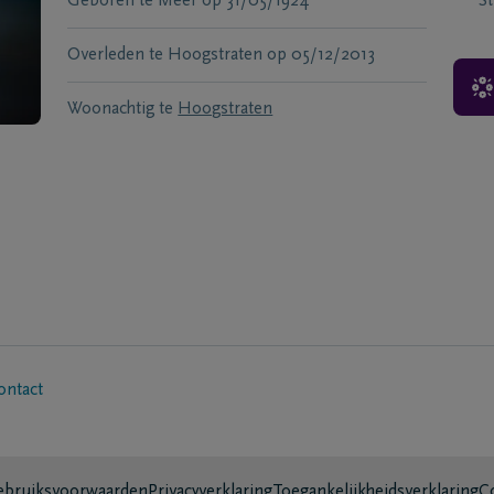
Geboren te
Meer
op
31/05/1924
S
Overleden te
Hoogstraten
op
05/12/2013
Woonachtig te
Hoogstraten
ontact
bruiksvoorwaarden
Privacyverklaring
Toegankelijkheidsverklaring
C