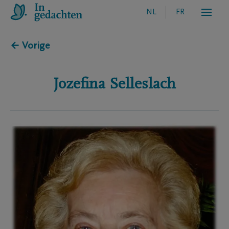
NL
FR
← Vorige
Jozefina
Selleslach